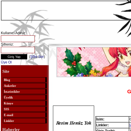
Kullanıcı Adınız:
Şifreniz:
(
Şifre Sor
)
Üye Ol
Site
Blog
Anketler
G
İstatistikler
Üyelik
Künye
SSS
E-mail
İsim:
Linkler
Linkler:
Haberler