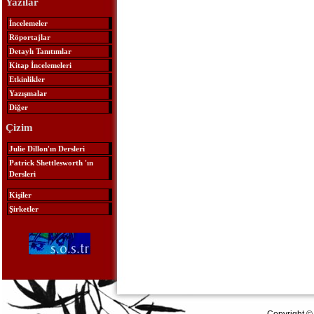
Yazılar
İncelemeler
Röportajlar
Detaylı Tanıtımlar
Kitap İncelemeleri
Etkinlikler
Yazışmalar
Diğer
Çizim
Julie Dillon'ın Dersleri
Patrick Shettlesworth 'ın
Dersleri
Kişiler
Şirketler