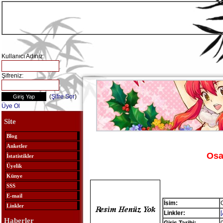
Kullanıcı Adınız:
Şifreniz:
(
Şifre Sor
)
Üye Ol
Site
Blog
Anketler
Os
İstatistikler
Üyelik
Künye
SSS
E-mail
İsim:
Linkler
Linkler:
Haberler