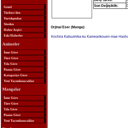
Giriş Tarihi:
Son Değişiklik:
Genel
Türkiye'den
Yurtdışından
Siteden
Orjinal Eser (Manga):
Haber Arşivi
Eski Haberler
Kochira Katsushika-ku Kamearikouen-mae Hashu
Animeler
İsme Göre
Türe Göre
Yıla Göre
Puana Göre
Kategoriye Göre
Yeni Yayımlanacaklar
Mangalar
İsme Göre
Türe Göre
Yıla Göre
Puana Göre
Yeni Yayımlanacaklar