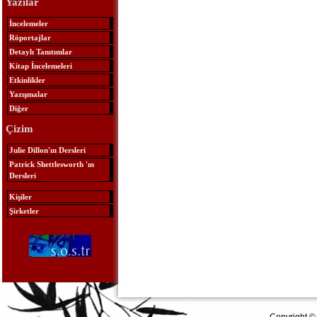
Yazılar
İncelemeler
Röportajlar
Detaylı Tanıtımlar
Kitap İncelemeleri
Etkinlikler
Yazışmalar
Diğer
Çizim
Julie Dillon'ın Dersleri
Patrick Shettlesworth 'ın
Dersleri
Kişiler
Şirketler