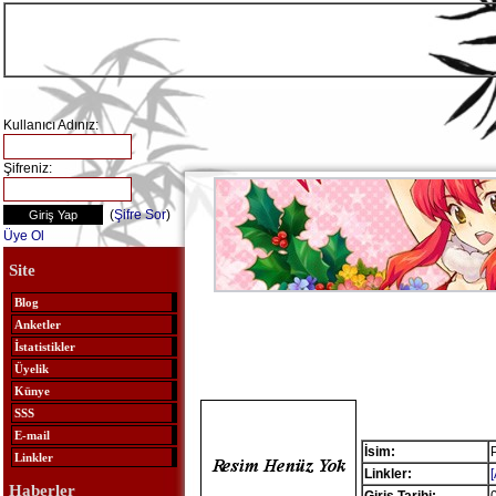
Kullanıcı Adınız:
Şifreniz:
(
Şifre Sor
)
Üye Ol
Site
Blog
Anketler
İstatistikler
Üyelik
Künye
SSS
E-mail
İsim:
Linkler
Linkler:
Haberler