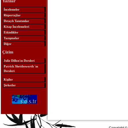
Yazılar
İncelemeler
Röportajlar
Detaylı Tanıtımlar
Kitap İncelemeleri
Etkinlikler
Yazışmalar
Diğer
Çizim
Julie Dillon'ın Dersleri
Patrick Shettlesworth 'ın
Dersleri
Kişiler
Şirketler