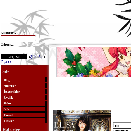
Kullanıcı Adınız:
Şifreniz:
(
Şifre Sor
)
Üye Ol
Site
Blog
Anketler
İstatistikler
Üyelik
Künye
SSS
E-mail
Linkler
İsim:
Haberler