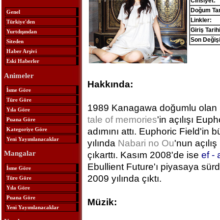
Cinsiyet:
Doğum Tar
Genel
Linkler:
Türkiye'den
Giriş Tarihi
Yurtdışından
Son Değişi
Siteden
Haber Arşivi
Eski Haberler
Animeler
Hakkında:
İsme Göre
Türe Göre
1989 Kanagawa doğumlu ola
Yıla Göre
tale of memories
'in açılışı Euph
Puana Göre
Kategoriye Göre
adımını attı. Euphoric Field'in
Yeni Yayımlanacaklar
yılında
Nabari no Ou
'nun açılış
Mangalar
çıkarttı. Kasım 2008'de ise
ef -
Ebullient Future'ı piyasaya sürd
İsme Göre
2009 yılında çıktı.
Türe Göre
Yıla Göre
Puana Göre
Müzik:
Yeni Yayımlanacaklar