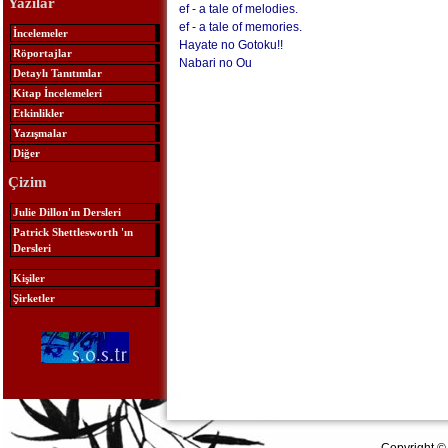
Yazılar
ef - a tale of melodies.
ef - a tale of memories.
İncelemeler
Hayate no Gotoku!!
Röportajlar
Nabari no Ou
Detaylı Tanıtımlar
Kitap İncelemeleri
Etkinlikler
Yazışmalar
Diğer
Çizim
Julie Dillon'ın Dersleri
Patrick Shettlesworth 'ın
Dersleri
Kişiler
Şirketler