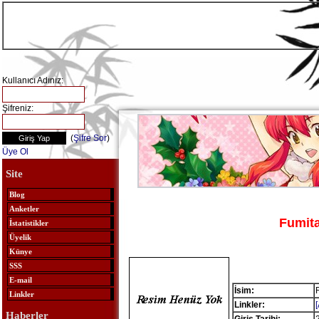
Kullanıcı Adınız:
Şifreniz:
(
Şifre Sor
)
Üye Ol
Site
Blog
Anketler
Fumit
İstatistikler
Üyelik
Künye
SSS
E-mail
İsim:
Linkler
Linkler:
Haberler