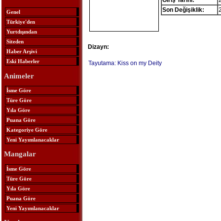
Giriş Tarihi:
Son Değişiklik:
Genel
Türkiye'den
Yurtdışından
Siteden
Dizayn:
Haber Arşivi
Eski Haberler
Tayutama: Kiss on my Deity
Animeler
İsme Göre
Türe Göre
Yıla Göre
Puana Göre
Kategoriye Göre
Yeni Yayımlanacaklar
Mangalar
İsme Göre
Türe Göre
Yıla Göre
Puana Göre
Yeni Yayımlanacaklar