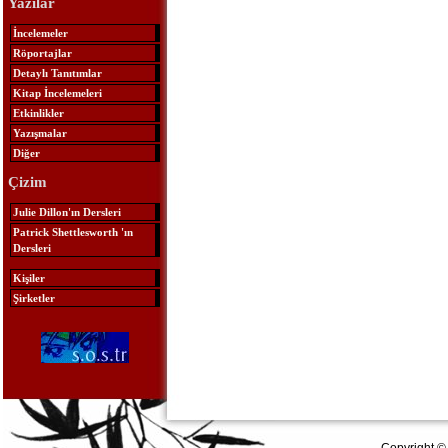
Yazılar
İncelemeler
Röportajlar
Detaylı Tanıtımlar
Kitap İncelemeleri
Etkinlikler
Yazışmalar
Diğer
Çizim
Julie Dillon'ın Dersleri
Patrick Shettlesworth 'ın
Dersleri
Kişiler
Şirketler