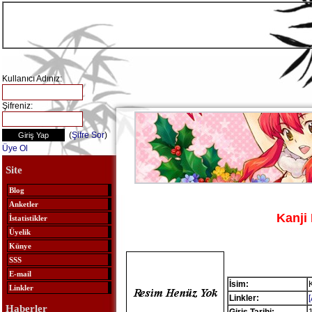
Kullanıcı Adınız:
Şifreniz:
(
Şifre Sor
)
Üye Ol
Site
Blog
Anketler
Kanj
İstatistikler
Üyelik
Künye
SSS
E-mail
İsim:
Linkler
Linkler:
Haberler