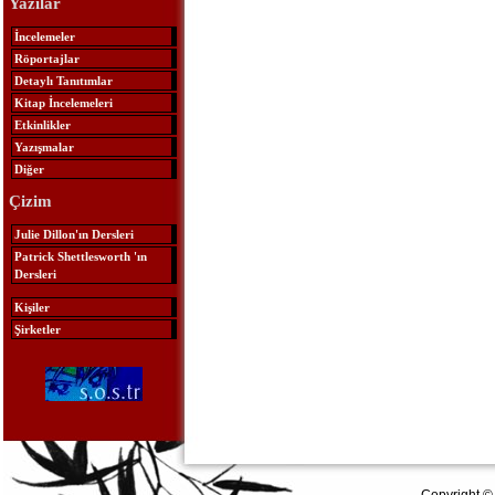
Yazılar
İncelemeler
Röportajlar
Detaylı Tanıtımlar
Kitap İncelemeleri
Etkinlikler
Yazışmalar
Diğer
Çizim
Julie Dillon'ın Dersleri
Patrick Shettlesworth 'ın
Dersleri
Kişiler
Şirketler