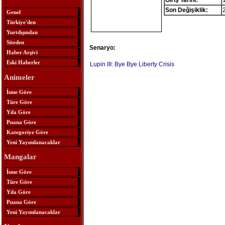
Giriş Tarihi:
Son Değişiklik:
Genel
Türkiye'den
Yurtdışından
Siteden
Senaryo:
Haber Arşivi
Eski Haberler
Lupin III: Bye Bye Liberty Crisis
Animeler
İsme Göre
Türe Göre
Yıla Göre
Puana Göre
Kategoriye Göre
Yeni Yayımlanacaklar
Mangalar
İsme Göre
Türe Göre
Yıla Göre
Puana Göre
Yeni Yayımlanacaklar