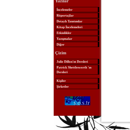
Yazılar
İncelemeler
Röportajlar
Detaylı Tanıtımlar
Kitap İncelemeleri
Etkinlikler
Yazışmalar
Diğer
Çizim
Julie Dillon'ın Dersleri
Patrick Shettlesworth 'ın
Dersleri
Kişiler
Şirketler