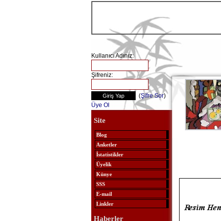
Kullanıcı Adınız:
Şifreniz:
(
Şifre Sor
)
Üye Ol
Site
Blog
Anketler
İstatistikler
Üyelik
Künye
SSS
E-mail
Linkler
Haberler