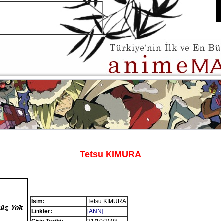
Tetsu KIMURA
İsim:
Tetsu KIMURA
Linkler:
[ANN]