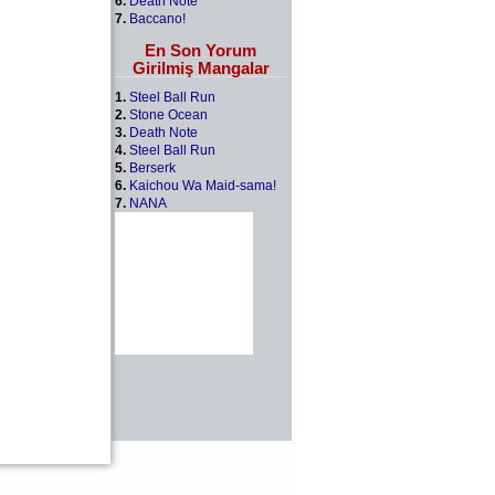
6.
Death Note
7.
Baccano!
En Son Yorum
Girilmiş Mangalar
1.
Steel Ball Run
2.
Stone Ocean
3.
Death Note
4.
Steel Ball Run
5.
Berserk
6.
Kaichou Wa Maid-sama!
7.
NANA