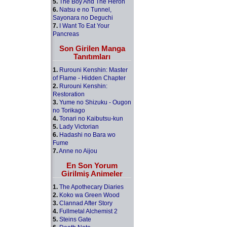
5.
The Boy And The Heron
6.
Natsu e no Tunnel,
Sayonara no Deguchi
7.
I Want To Eat Your
Pancreas
Son Girilen Manga
Tanıtımları
1.
Rurouni Kenshin: Master
of Flame - Hidden Chapter
2.
Rurouni Kenshin:
Restoration
3.
Yume no Shizuku - Ougon
no Torikago
4.
Tonari no Kaibutsu-kun
5.
Lady Victorian
6.
Hadashi no Bara wo
Fume
7.
Anne no Aijou
En Son Yorum
Girilmiş Animeler
1.
The Apothecary Diaries
2.
Koko wa Green Wood
3.
Clannad After Story
4.
Fullmetal Alchemist 2
5.
Steins Gate