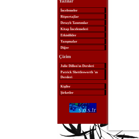
Yazılar
İncelemeler
Röportajlar
Detaylı Tanıtımlar
Kitap İncelemeleri
Etkinlikler
Yazışmalar
Diğer
Çizim
Julie Dillon'ın Dersleri
Patrick Shettlesworth 'ın
Dersleri
Kişiler
Şirketler