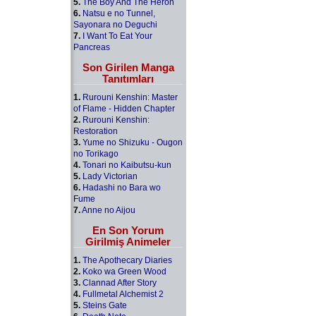
5.
The Boy And The Heron
6.
Natsu e no Tunnel,
Sayonara no Deguchi
7.
I Want To Eat Your
Pancreas
Son Girilen Manga
Tanıtımları
1.
Rurouni Kenshin: Master
of Flame - Hidden Chapter
2.
Rurouni Kenshin:
Restoration
3.
Yume no Shizuku - Ougon
no Torikago
4.
Tonari no Kaibutsu-kun
5.
Lady Victorian
6.
Hadashi no Bara wo
Fume
7.
Anne no Aijou
En Son Yorum
Girilmiş Animeler
1.
The Apothecary Diaries
2.
Koko wa Green Wood
3.
Clannad After Story
4.
Fullmetal Alchemist 2
5.
Steins Gate