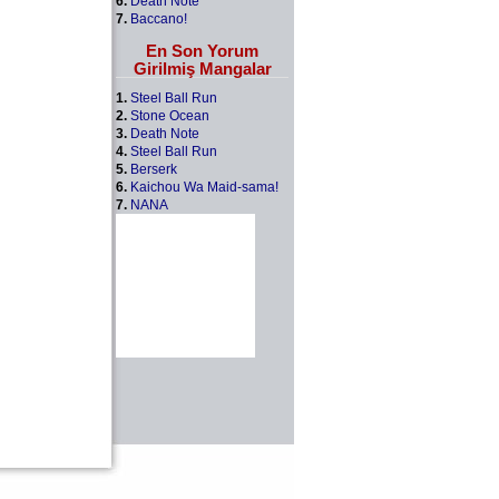
6.
Death Note
7.
Baccano!
En Son Yorum
Girilmiş Mangalar
1.
Steel Ball Run
2.
Stone Ocean
3.
Death Note
4.
Steel Ball Run
5.
Berserk
6.
Kaichou Wa Maid-sama!
7.
NANA