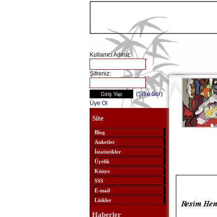
Kullanıcı Adınız:
Şifreniz:
(
Şifre Sor
)
Üye Ol
Site
Blog
Anketler
İstatistikler
Üyelik
Künye
SSS
E-mail
Linkler
Haberler