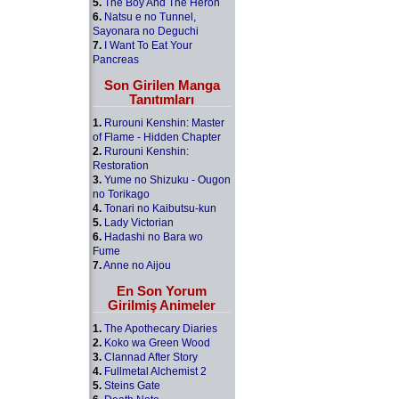
5.
The Boy And The Heron
6.
Natsu e no Tunnel,
Sayonara no Deguchi
7.
I Want To Eat Your
Pancreas
Son Girilen Manga
Tanıtımları
1.
Rurouni Kenshin: Master
of Flame - Hidden Chapter
2.
Rurouni Kenshin:
Restoration
3.
Yume no Shizuku - Ougon
no Torikago
4.
Tonari no Kaibutsu-kun
5.
Lady Victorian
6.
Hadashi no Bara wo
Fume
7.
Anne no Aijou
En Son Yorum
Girilmiş Animeler
1.
The Apothecary Diaries
2.
Koko wa Green Wood
3.
Clannad After Story
4.
Fullmetal Alchemist 2
5.
Steins Gate