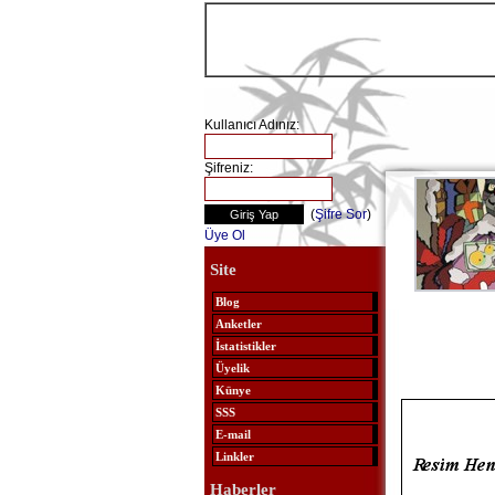
Kullanıcı Adınız:
Şifreniz:
(
Şifre Sor
)
Üye Ol
Site
Blog
Anketler
İstatistikler
Üyelik
Künye
SSS
E-mail
Linkler
Haberler