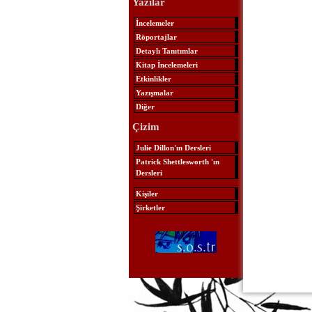
Yazılar
İncelemeler
Röportajlar
Detaylı Tanıtımlar
Kitap İncelemeleri
Etkinlikler
Yazışmalar
Diğer
Çizim
Julie Dillon'ın Dersleri
Patrick Shettlesworth 'ın
Dersleri
Kişiler
Şirketler