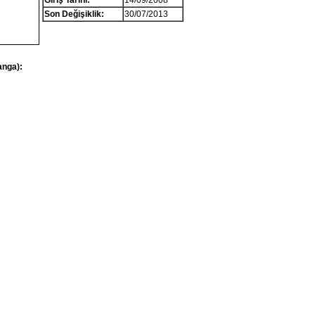
Giriş Tarihi:
14/09/2008
Son Değişiklik:
30/07/2013
anga):