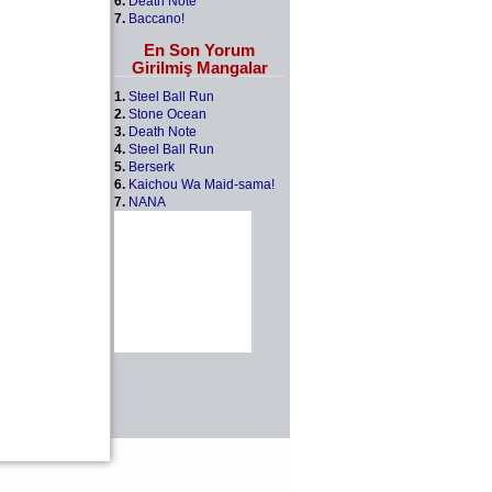
6.
Death Note
7.
Baccano!
En Son Yorum
Girilmiş Mangalar
1.
Steel Ball Run
2.
Stone Ocean
3.
Death Note
4.
Steel Ball Run
5.
Berserk
6.
Kaichou Wa Maid-sama!
7.
NANA