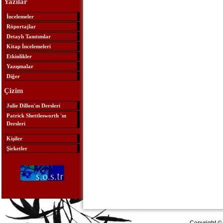
Yazılar
İncelemeler
Röportajlar
Detaylı Tanıtımlar
Kitap İncelemeleri
Etkinlikler
Yazışmalar
Diğer
Çizim
Julie Dillon'ın Dersleri
Patrick Shettlesworth 'ın
Dersleri
Kişiler
Şirketler