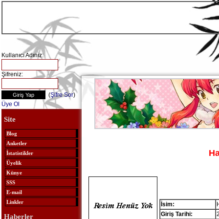
Kullanıcı Adınız:
Şifreniz:
(
Şifre Sor
)
Üye Ol
Site
Blog
Anketler
Ha
İstatistikler
Üyelik
Künye
SSS
E-mail
Linkler
İsim:
Giriş Tarihi:
Haberler