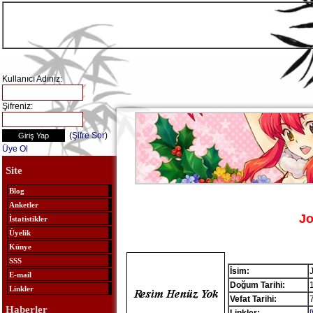
Kullanıcı Adınız:
Şifreniz:
(
Şifre Sor
)
Üye Ol
Site
Blog
Anketler
Jo
İstatistikler
Üyelik
Künye
SSS
İsim:
E-mail
Doğum Tarihi:
Linkler
Vefat Tarihi:
Haberler