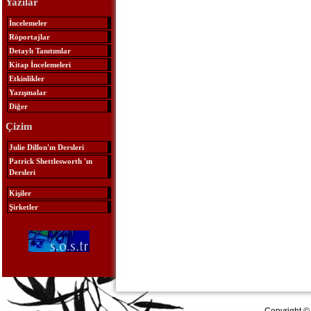
Yazılar
İncelemeler
Röportajlar
Detaylı Tanıtımlar
Kitap İncelemeleri
Etkinlikler
Yazışmalar
Diğer
Çizim
Julie Dillon'ın Dersleri
Patrick Shettlesworth 'ın
Dersleri
Kişiler
Şirketler