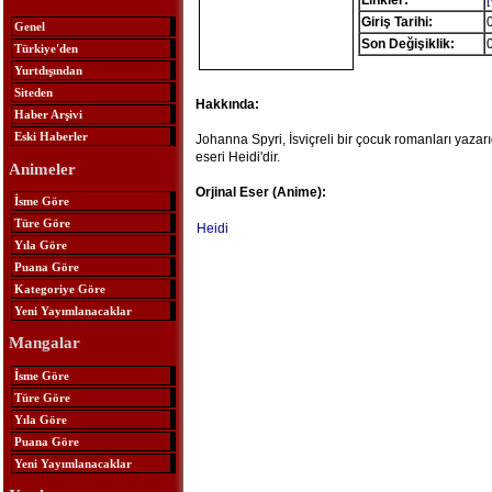
Linkler:
[
Giriş Tarihi:
Genel
Son Değişiklik:
Türkiye'den
Yurtdışından
Siteden
Hakkında:
Haber Arşivi
Eski Haberler
Johanna Spyri, İsviçreli bir çocuk romanları yaza
eseri Heidi'dir.
Animeler
Orjinal Eser (Anime):
İsme Göre
Türe Göre
Heidi
Yıla Göre
Puana Göre
Kategoriye Göre
Yeni Yayımlanacaklar
Mangalar
İsme Göre
Türe Göre
Yıla Göre
Puana Göre
Yeni Yayımlanacaklar