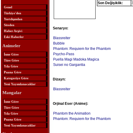
Son Değişiklik:
Genel
Türkiye'den
Yurtdışından
Siteden
Senaryo:
Haber Arşivi
Eski Haberler
Blassreiter
Bubble
Animeler
Phantom: Requiem for the Phantom
Psycho-Pass
İsme Göre
Puella Magi Madoka Magica
Türe Göre
Suisei no Gargantia
Yıla Göre
Puana Göre
Kategoriye Göre
Dizayn:
Yeni Yayımlanacaklar
Blassreiter
Mangalar
İsme Göre
Orjinal Eser (Anime):
Türe Göre
Phantom the Animation
Yıla Göre
Phantom: Requiem for the Phantom
Puana Göre
Yeni Yayımlanacaklar