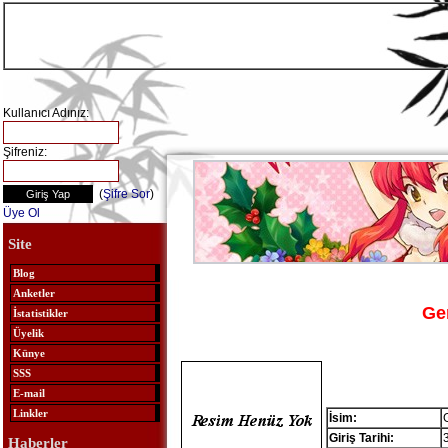
Kullanıcı Adınız:
Şifreniz:
(
Şifre Sor
)
Üye Ol
Site
Blog
Anketler
Ge
İstatistikler
Üyelik
Künye
SSS
E-mail
Linkler
İsim:
Giriş Tarihi:
Haberler