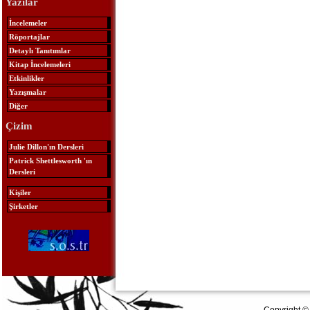
Yazılar
İncelemeler
Röportajlar
Detaylı Tanıtımlar
Kitap İncelemeleri
Etkinlikler
Yazışmalar
Diğer
Çizim
Julie Dillon'ın Dersleri
Patrick Shettlesworth 'ın
Dersleri
Kişiler
Şirketler