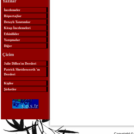
Yazılar
İncelemeler
Röportajlar
Detaylı Tanıtımlar
Kitap İncelemeleri
Etkinlikler
Yazışmalar
Diğer
Çizim
Julie Dillon'ın Dersleri
Patrick Shettlesworth 'ın
Dersleri
Kişiler
Şirketler