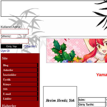
Kullanıcı Adınız:
Şifreniz:
(
Şifre Sor
)
Üye Ol
Site
Blog
Anketler
Yam
İstatistikler
Üyelik
Künye
SSS
E-mail
Linkler
İsim:
Giriş Tarihi:
Haberler