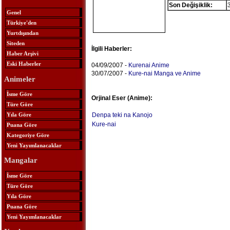
Son Değişiklik:
Genel
Türkiye'den
Yurtdışından
Siteden
İlgili Haberler:
Haber Arşivi
Eski Haberler
04/09/2007 -
Kurenai Anime
30/07/2007 -
Kure-nai Manga ve Anime
Animeler
İsme Göre
Orjinal Eser (Anime):
Türe Göre
Yıla Göre
Denpa teki na Kanojo
Kure-nai
Puana Göre
Kategoriye Göre
Yeni Yayımlanacaklar
Mangalar
İsme Göre
Türe Göre
Yıla Göre
Puana Göre
Yeni Yayımlanacaklar