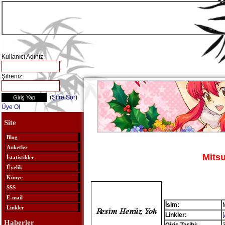
Kullanıcı Adınız:
Şifreniz:
(
Şifre Sor
)
Üye Ol
Site
Blog
Anketler
Mits
İstatistikler
Üyelik
Künye
SSS
E-mail
İsim:
Linkler
Linkler:
Haberler