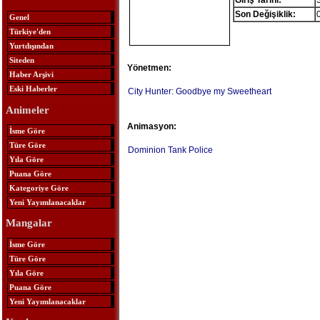
Giriş Tarihi:
Son Değişiklik:
Genel
Türkiye'den
Yurtdışından
Siteden
Yönetmen:
Haber Arşivi
Eski Haberler
City Hunter: Goodbye my Sweetheart
Animeler
Animasyon:
İsme Göre
Türe Göre
Dominion Tank Police
Yıla Göre
Puana Göre
Kategoriye Göre
Yeni Yayımlanacaklar
Mangalar
İsme Göre
Türe Göre
Yıla Göre
Puana Göre
Yeni Yayımlanacaklar