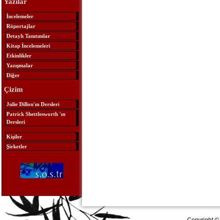
Yazılar
İncelemeler
Röportajlar
Detaylı Tanıtımlar
Kitap İncelemeleri
Etkinlikler
Yazışmalar
Diğer
Çizim
Julie Dillon'ın Dersleri
Patrick Shettlesworth 'ın
Dersleri
Kişiler
Şirketler