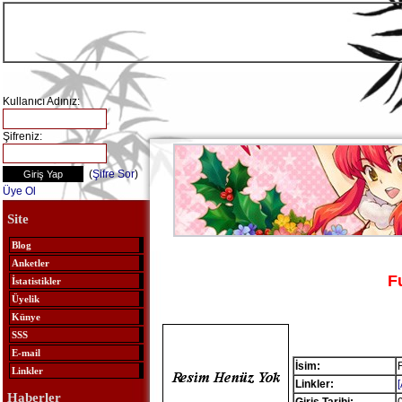
Kullanıcı Adınız:
Şifreniz:
(
Şifre Sor
)
Üye Ol
Site
Blog
Anketler
F
İstatistikler
Üyelik
Künye
SSS
E-mail
İsim:
Linkler
Linkler:
Haberler