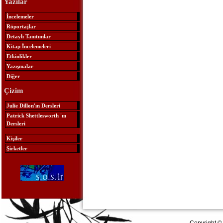
Yazılar
İncelemeler
Röportajlar
Detaylı Tanıtımlar
Kitap İncelemeleri
Etkinlikler
Yazışmalar
Diğer
Çizim
Julie Dillon'ın Dersleri
Patrick Shettlesworth 'ın
Dersleri
Kişiler
Şirketler