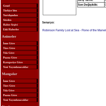
Giriş Tarihi:
Son Değişiklik:
Genel
Türkiye'den
Yurtdışından
Siteden
Senaryo:
Haber Arşivi
Eski Haberler
Robinson Family Lost at Sea - Flone of the Marve
Animeler
İsme Göre
Türe Göre
Yıla Göre
Puana Göre
Kategoriye Göre
Yeni Yayımlanacaklar
Mangalar
İsme Göre
Türe Göre
Yıla Göre
Puana Göre
Yeni Yayımlanacaklar