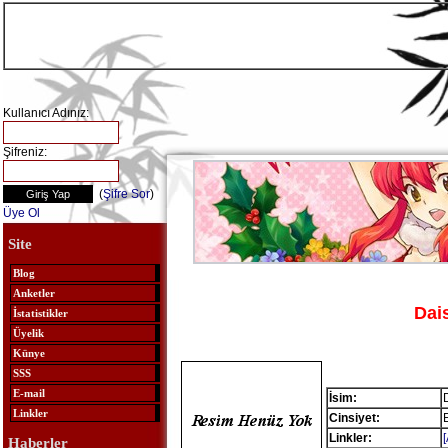
Kullanıcı Adınız:
Şifreniz:
(
Şifre Sor
)
Üye Ol
Site
Blog
Anketler
Dai
İstatistikler
Üyelik
Künye
SSS
E-mail
İsim:
Linkler
Cinsiyet:
Linkler:
Haberler