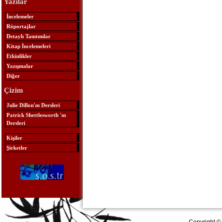
Yazılar
İncelemeler
Röportajlar
Detaylı Tanıtımlar
Kitap İncelemeleri
Etkinlikler
Yazışmalar
Diğer
Çizim
Julie Dillon'ın Dersleri
Patrick Shettlesworth 'ın
Dersleri
Kişiler
Şirketler