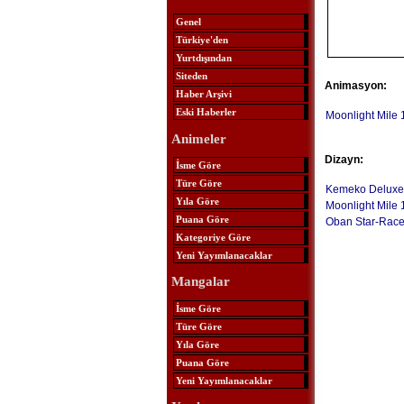
Genel
Türkiye'den
Yurtdışından
Siteden
Animasyon:
Haber Arşivi
Eski Haberler
Moonlight Mile 1
Animeler
Dizayn:
İsme Göre
Türe Göre
Kemeko Deluxe
Yıla Göre
Moonlight Mile 1
Puana Göre
Oban Star-Race
Kategoriye Göre
Yeni Yayımlanacaklar
Mangalar
İsme Göre
Türe Göre
Yıla Göre
Puana Göre
Yeni Yayımlanacaklar