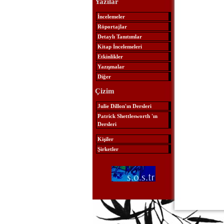
Yazılar
İncelemeler
Röportajlar
Detaylı Tanıtımlar
Kitap İncelemeleri
Etkinlikler
Yazışmalar
Diğer
Çizim
Julie Dillon'ın Dersleri
Patrick Shettlesworth 'ın
Dersleri
Kişiler
Şirketler