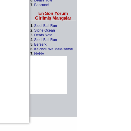
6.
Death Note
7.
Baccano!
En Son Yorum
Girilmiş Mangalar
1.
Steel Ball Run
2.
Stone Ocean
3.
Death Note
4.
Steel Ball Run
5.
Berserk
6.
Kaichou Wa Maid-sama!
7.
NANA