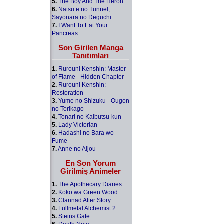
5.
The Boy And The Heron
6.
Natsu e no Tunnel,
Sayonara no Deguchi
7.
I Want To Eat Your
Pancreas
Son Girilen Manga
Tanıtımları
1.
Rurouni Kenshin: Master
of Flame - Hidden Chapter
2.
Rurouni Kenshin:
Restoration
3.
Yume no Shizuku - Ougon
no Torikago
4.
Tonari no Kaibutsu-kun
5.
Lady Victorian
6.
Hadashi no Bara wo
Fume
7.
Anne no Aijou
En Son Yorum
Girilmiş Animeler
1.
The Apothecary Diaries
2.
Koko wa Green Wood
3.
Clannad After Story
4.
Fullmetal Alchemist 2
5.
Steins Gate