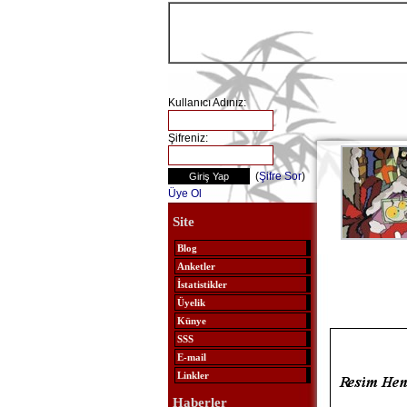
Kullanıcı Adınız:
Şifreniz:
(
Şifre Sor
)
Üye Ol
Site
Blog
Anketler
İstatistikler
Üyelik
Künye
SSS
E-mail
Linkler
Haberler