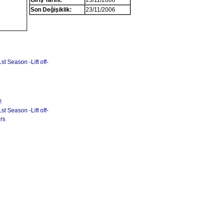
Giriş Tarihi:
23/11/2006
Son Değişiklik:
23/11/2006
st Season -Lift off-
!
st Season -Lift off-
rs