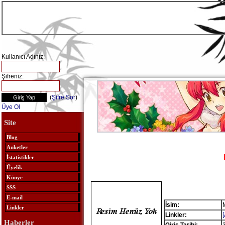
Kullanıcı Adınız:
Şifreniz:
(
Şifre Sor
)
Üye Ol
Site
Blog
Anketler
İstatistikler
Üyelik
Künye
SSS
E-mail
İsim:
Linkler
Linkler:
Haberler