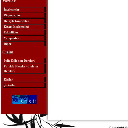
Yazılar
İncelemeler
Röportajlar
Detaylı Tanıtımlar
Kitap İncelemeleri
Etkinlikler
Yazışmalar
Diğer
Çizim
Julie Dillon'ın Dersleri
Patrick Shettlesworth 'ın
Dersleri
Kişiler
Şirketler