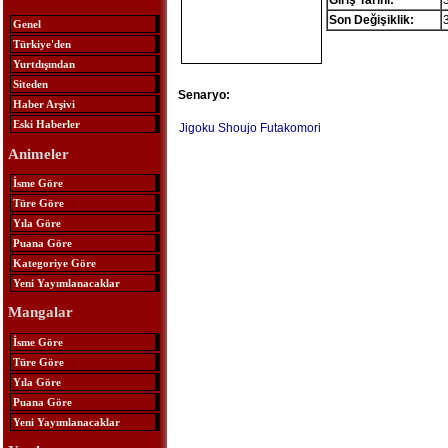
Giriş Tarihi:
Son Değişiklik:
Genel
Türkiye'den
Yurtdışından
Siteden
Senaryo:
Haber Arşivi
Eski Haberler
Jigoku Shoujo Futakomori
Animeler
İsme Göre
Türe Göre
Yıla Göre
Puana Göre
Kategoriye Göre
Yeni Yayımlanacaklar
Mangalar
İsme Göre
Türe Göre
Yıla Göre
Puana Göre
Yeni Yayımlanacaklar