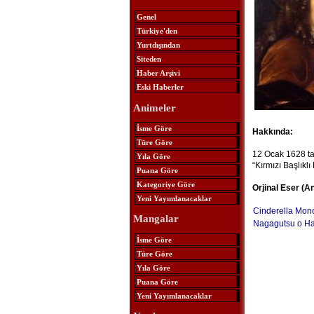
Genel
Türkiye'den
Yurtdışından
Siteden
Haber Arşivi
Eski Haberler
Animeler
İsme Göre
Hakkında:
Türe Göre
12 Ocak 1628 tar
Yıla Göre
“Kırmızı Başlıkl
Puana Göre
Kategoriye Göre
Orjinal Eser (A
Yeni Yayımlanacaklar
Cinderella Mono
Mangalar
Nagagutsu o Ha
İsme Göre
Türe Göre
Yıla Göre
Puana Göre
Yeni Yayımlanacaklar