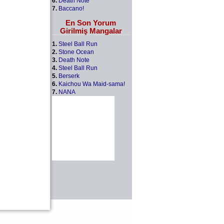
6.
Death Note
7.
Baccano!
En Son Yorum
Girilmiş Mangalar
1.
Steel Ball Run
2.
Stone Ocean
3.
Death Note
4.
Steel Ball Run
5.
Berserk
6.
Kaichou Wa Maid-sama!
7.
NANA