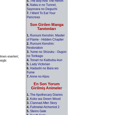
5.
The Boy And The Heron
6.
Natsu e no Tunnel,
Sayonara no Deguchi
7.
I Want To Eat Your
Pancreas
Son Girilen Manga
Tanıtımları
1.
Rurouni Kenshin: Master
of Flame - Hidden Chapter
2.
Rurouni Kenshin:
Restoration
3.
Yume no Shizuku - Ougon
no Torikago
inen eserleri;
4.
Tonari no Kaibutsu-kun
iştir.
5.
Lady Victorian
6.
Hadashi no Bara wo
Fume
7.
Anne no Aijou
En Son Yorum
Girilmiş Animeler
1.
The Apothecary Diaries
2.
Koko wa Green Wood
3.
Clannad After Story
4.
Fullmetal Alchemist 2
5.
Steins Gate