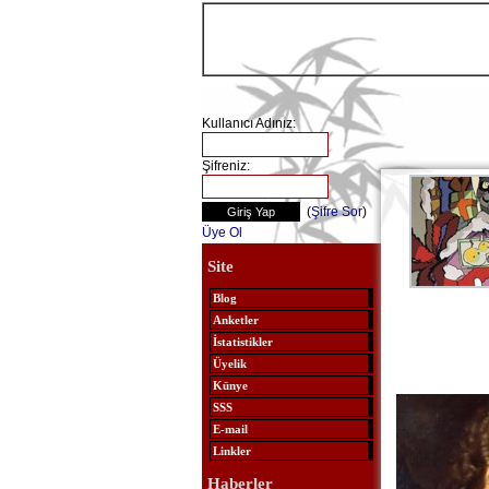
Kullanıcı Adınız:
Şifreniz:
(
Şifre Sor
)
Üye Ol
Site
Blog
Anketler
İstatistikler
Üyelik
Künye
SSS
E-mail
Linkler
Haberler