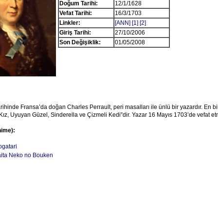
Doğum Tarihi:
12/1/1628
Vefat Tarihi:
16/3/1703
Linkler:
[ANN]
[1]
[2]
Giriş Tarihi:
27/10/2006
Son Değişiklik:
01/05/2008
ihinde Fransa’da doğan Charles Perrault, peri masalları ile ünlü bir yazardır. En bil
ı Kız, Uyuyan Güzel, Sinderella ve Çizmeli Kedi”dir. Yazar 16 Mayıs 1703’de vefat etm
nime):
gatari
ita Neko no Bouken