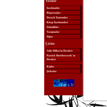
Yazılar
İncelemeler
Röportajlar
Detaylı Tanıtımlar
Kitap İncelemeleri
Etkinlikler
Yazışmalar
Diğer
Çizim
Julie Dillon'ın Dersleri
Patrick Shettlesworth 'ın
Dersleri
Kişiler
Şirketler