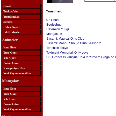
Genel
Yönetmen:
Türkiye'den
Yurtdışından
07-Ghost
Siteden
Beelzebub
Haber Arşivi
Hatenkou Yuugi
Eski Haberler
Moegaku 5
Sasami: Magical Girls Club
Animeler
Sasami: Mahou Shoujo Club Season 2
İsme Göre
Tenchi in Tokyo
Tokimeki Memorial: Only Love
Türe Göre
UFO Princess Valkyrie: Toki to Yume to Ginga no
Yıla Göre
Puana Göre
Kategoriye Göre
Yeni Yayımlanacaklar
Mangalar
İsme Göre
Türe Göre
Yıla Göre
Puana Göre
Yeni Yayımlanacaklar