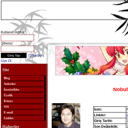
Kullanıcı Adınız:
Şifreniz:
(
Şifre Sor
)
Üye Ol
Site
Blog
Anketler
Nobu
İstatistikler
Üyelik
Künye
SSS
İsim:
E-mail
Linkler:
Linkler
Giriş Tarihi:
Haberler
Son Değişiklik: