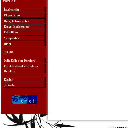
Yazılar
İncelemeler
Röportajlar
Detaylı Tanıtımlar
Kitap İncelemeleri
Etkinlikler
Yazışmalar
Diğer
Çizim
Julie Dillon'ın Dersleri
Patrick Shettlesworth 'ın
Dersleri
Kişiler
Şirketler