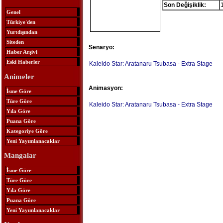
Son Değişiklik:
Genel
Türkiye'den
Yurtdışından
Siteden
Senaryo:
Haber Arşivi
Eski Haberler
Kaleido Star: Aratanaru Tsubasa - Extra Stage
Animeler
Animasyon:
İsme Göre
Türe Göre
Kaleido Star: Aratanaru Tsubasa - Extra Stage
Yıla Göre
Puana Göre
Kategoriye Göre
Yeni Yayımlanacaklar
Mangalar
İsme Göre
Türe Göre
Yıla Göre
Puana Göre
Yeni Yayımlanacaklar