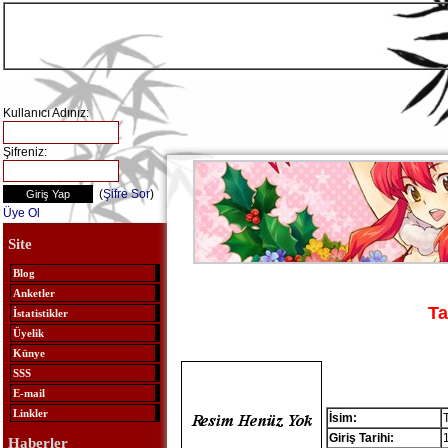
Kullanıcı Adınız:
Şifreniz:
(
Şifre Sor
)
Üye Ol
Site
Blog
Anketler
T
İstatistikler
Üyelik
Künye
SSS
E-mail
Linkler
İsim:
Giriş Tarihi:
Haberler