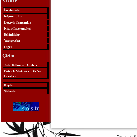
Yazılar
İncelemeler
Röportajlar
Detaylı Tanıtımlar
Kitap İncelemeleri
Etkinlikler
Yazışmalar
Diğer
Çizim
Julie Dillon'ın Dersleri
Patrick Shettlesworth 'ın
Dersleri
Kişiler
Şirketler