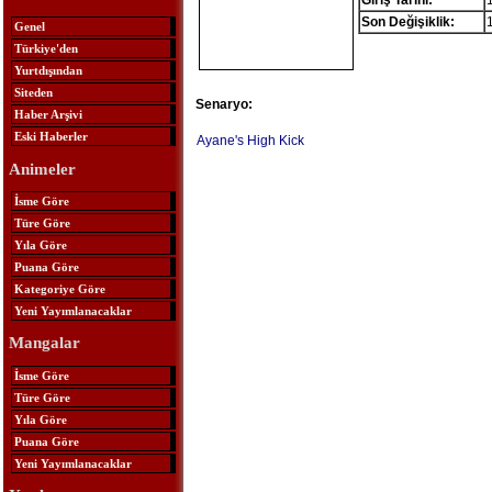
Giriş Tarihi:
Son Değişiklik:
Genel
Türkiye'den
Yurtdışından
Siteden
Senaryo:
Haber Arşivi
Eski Haberler
Ayane's High Kick
Animeler
İsme Göre
Türe Göre
Yıla Göre
Puana Göre
Kategoriye Göre
Yeni Yayımlanacaklar
Mangalar
İsme Göre
Türe Göre
Yıla Göre
Puana Göre
Yeni Yayımlanacaklar