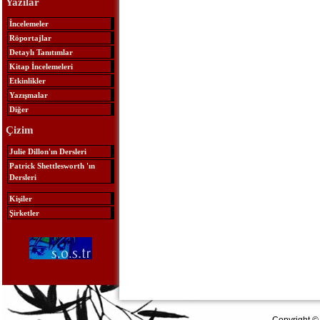
Yazılar
İncelemeler
Röportajlar
Detaylı Tanıtımlar
Kitap İncelemeleri
Etkinlikler
Yazışmalar
Diğer
Çizim
Julie Dillon'ın Dersleri
Patrick Shettlesworth 'ın
Dersleri
Kişiler
Şirketler