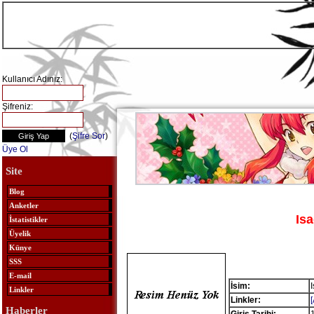
Kullanıcı Adınız:
Şifreniz:
(
Şifre Sor
)
Üye Ol
Site
Blog
Anketler
Is
İstatistikler
Üyelik
Künye
SSS
E-mail
İsim:
Linkler
Linkler:
Haberler