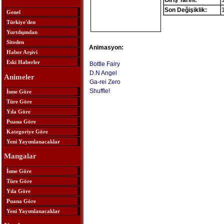
Giriş Tarihi:
Son Değişiklik:
Genel
Türkiye'den
Yurtdışından
Siteden
Animasyon:
Haber Arşivi
Eski Haberler
Bottle Fairy
D.N Angel
Animeler
Ga-rei Zero
Shuffle!
İsme Göre
Türe Göre
Yıla Göre
Puana Göre
Kategoriye Göre
Yeni Yayımlanacaklar
Mangalar
İsme Göre
Türe Göre
Yıla Göre
Puana Göre
Yeni Yayımlanacaklar