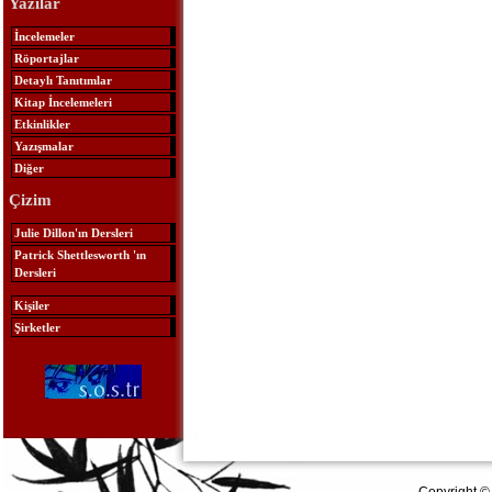
Yazılar
İncelemeler
Röportajlar
Detaylı Tanıtımlar
Kitap İncelemeleri
Etkinlikler
Yazışmalar
Diğer
Çizim
Julie Dillon'ın Dersleri
Patrick Shettlesworth 'ın
Dersleri
Kişiler
Şirketler