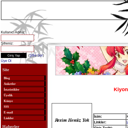
Kullanıcı Adınız:
Şifreniz:
(
Şifre Sor
)
Üye Ol
Site
Blog
Anketler
Kiyo
İstatistikler
Üyelik
Künye
SSS
E-mail
İsim:
Linkler
Linkler:
Haberler