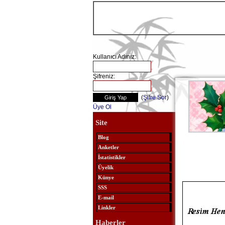
Kullanıcı Adınız:
Şifreniz:
(
Şifre Sor
)
Üye Ol
Site
Blog
Anketler
İstatistikler
Üyelik
Künye
SSS
E-mail
Linkler
Haberler