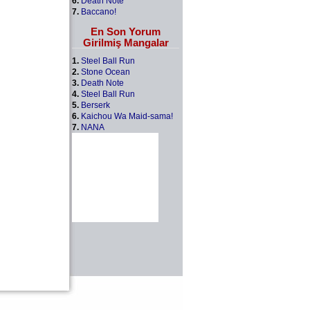
6.
Death Note
7.
Baccano!
En Son Yorum
Girilmiş Mangalar
1.
Steel Ball Run
2.
Stone Ocean
3.
Death Note
4.
Steel Ball Run
5.
Berserk
6.
Kaichou Wa Maid-sama!
7.
NANA