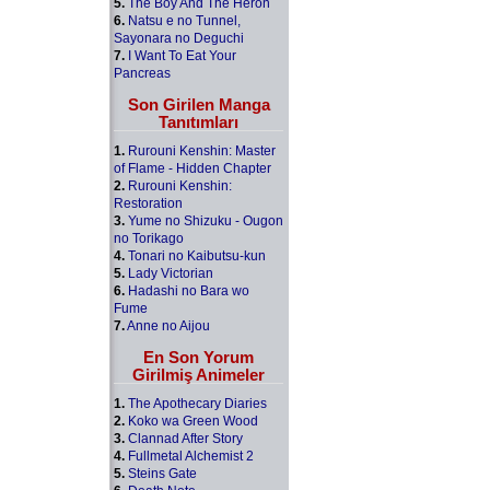
5.
The Boy And The Heron
6.
Natsu e no Tunnel,
Sayonara no Deguchi
7.
I Want To Eat Your
Pancreas
Son Girilen Manga
Tanıtımları
1.
Rurouni Kenshin: Master
of Flame - Hidden Chapter
2.
Rurouni Kenshin:
Restoration
3.
Yume no Shizuku - Ougon
no Torikago
4.
Tonari no Kaibutsu-kun
5.
Lady Victorian
6.
Hadashi no Bara wo
Fume
7.
Anne no Aijou
En Son Yorum
Girilmiş Animeler
1.
The Apothecary Diaries
2.
Koko wa Green Wood
3.
Clannad After Story
4.
Fullmetal Alchemist 2
5.
Steins Gate