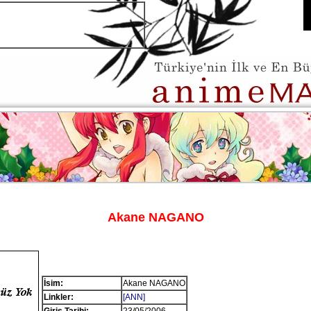
Akane NAGANO
İsim:
Akane NAGANO
Linkler:
[ANN]