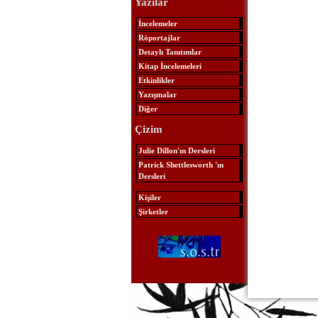
Yazılar
İncelemeler
Röportajlar
Detaylı Tanıtımlar
Kitap İncelemeleri
Etkinlikler
Yazışmalar
Diğer
Çizim
Julie Dillon'ın Dersleri
Patrick Shettlesworth 'ın
Dersleri
Kişiler
Şirketler