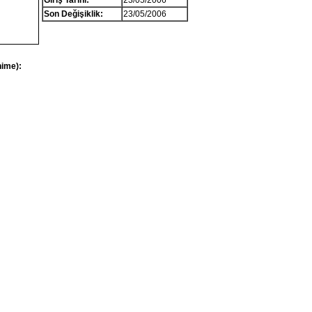
Giriş Tarihi:
23/05/2006
Son Değişiklik:
23/05/2006
nime):