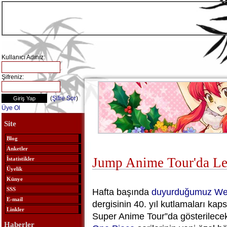
Kullanıcı Adınız:
Şifreniz:
(
Şifre Sor
)
Üye Ol
Site
Blog
Anketler
Jump Anime Tour'da Le
İstatistikler
Üyelik
Künye
SSS
Hafta başında
duyurduğumuz
We
E-mail
dergisinin 40. yıl kutlamaları k
Linkler
Super Anime Tour”da gösterilece
Haberler