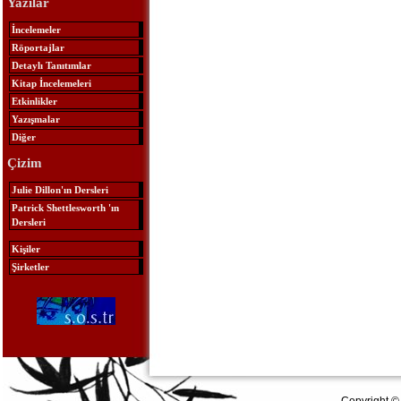
Yazılar
İncelemeler
Röportajlar
Detaylı Tanıtımlar
Kitap İncelemeleri
Etkinlikler
Yazışmalar
Diğer
Çizim
Julie Dillon'ın Dersleri
Patrick Shettlesworth 'ın
Dersleri
Kişiler
Şirketler