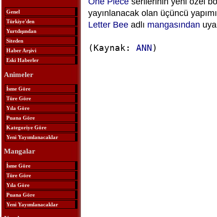
One Piece
serilerinin yeni özel b
yayınlanacak olan üçüncü yapım
Genel
Türkiye'den
Letter Bee
adlı
mangasından
uya
Yurtdışından
Siteden
(Kaynak:
ANN
)
Haber Arşivi
Eski Haberler
Animeler
İsme Göre
Türe Göre
Yıla Göre
Puana Göre
Kategoriye Göre
Yeni Yayımlanacaklar
Mangalar
İsme Göre
Türe Göre
Yıla Göre
Puana Göre
Yeni Yayımlanacaklar