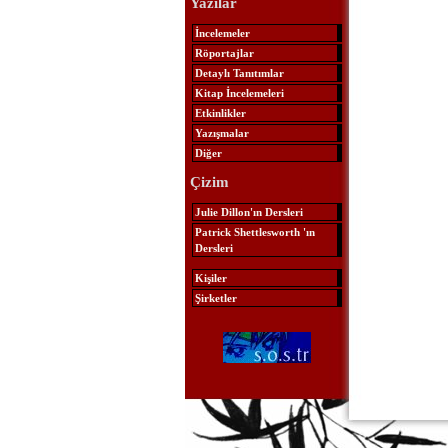
Yazılar
İncelemeler
Röportajlar
Detaylı Tanıtımlar
Kitap İncelemeleri
Etkinlikler
Yazışmalar
Diğer
Çizim
Julie Dillon'ın Dersleri
Patrick Shettlesworth 'ın
Dersleri
Kişiler
Şirketler