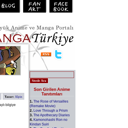
Son Girilen Anime
Tanıtımları
Yazar:
Alpin
1.
The Rose of Versailles
ylı bilgiye
(Remake Movie)
2.
Love Through a Prism
3.
The Apothecary Diaries
4.
Kamonohashi Ron no
Kindan Suiri