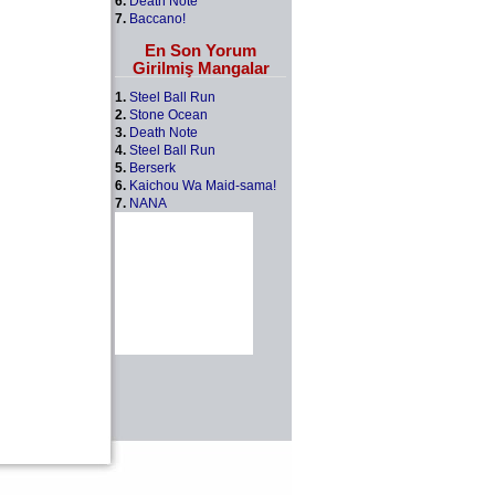
6.
Death Note
7.
Baccano!
En Son Yorum
Girilmiş Mangalar
1.
Steel Ball Run
2.
Stone Ocean
3.
Death Note
4.
Steel Ball Run
5.
Berserk
6.
Kaichou Wa Maid-sama!
7.
NANA