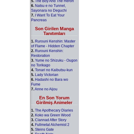
5.
The Boy And The Heron
6.
Natsu e no Tunnel,
Sayonara no Deguchi
7.
I Want To Eat Your
Pancreas
Son Girilen Manga
Tanıtımları
1.
Rurouni Kenshin: Master
of Flame - Hidden Chapter
2.
Rurouni Kenshin:
Restoration
3.
Yume no Shizuku - Ougon
no Torikago
4.
Tonari no Kaibutsu-kun
5.
Lady Victorian
6.
Hadashi no Bara wo
Fume
7.
Anne no Aijou
En Son Yorum
Girilmiş Animeler
1.
The Apothecary Diaries
2.
Koko wa Green Wood
3.
Clannad After Story
4.
Fullmetal Alchemist 2
5.
Steins Gate