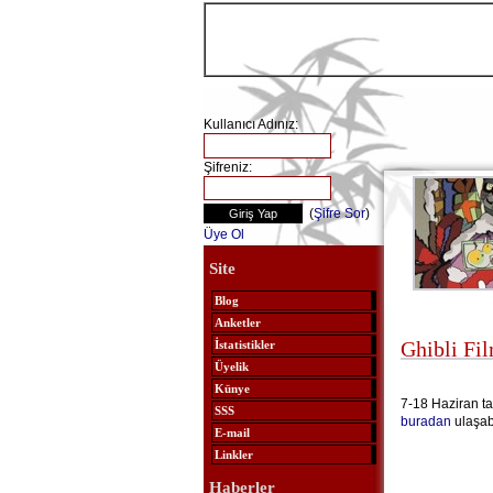
Kullanıcı Adınız:
Şifreniz:
(
Şifre Sor
)
Üye Ol
Site
Blog
Anketler
Ghibli Fi
İstatistikler
Üyelik
Künye
7-18 Haziran ta
SSS
buradan
ulaşabi
E-mail
Linkler
Haberler