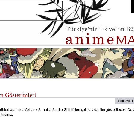
lm Gösterimleri
07/06/2011
rihleri arasında Akbank Sanat'ta Studio Ghibli'den çok sayıda film gösterilecek. Deta
lirsiniz.