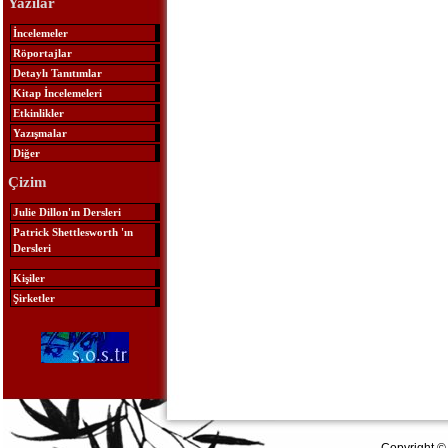
Yazılar
İncelemeler
Röportajlar
Detaylı Tanıtımlar
Kitap İncelemeleri
Etkinlikler
Yazışmalar
Diğer
Çizim
Julie Dillon'ın Dersleri
Patrick Shettlesworth 'ın
Dersleri
Kişiler
Şirketler