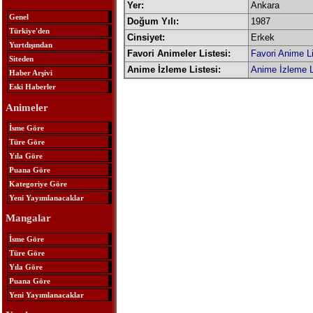
Yer:
Ankara
Genel
Doğum Yılı:
1987
Türkiye'den
Cinsiyet:
Erkek
Yurtdışından
Favori Animeler Listesi:
Favori Anime Li
Siteden
Anime İzleme Listesi:
Anime İzleme L
Haber Arşivi
Eski Haberler
Animeler
İsme Göre
Türe Göre
Yıla Göre
Puana Göre
Kategoriye Göre
Yeni Yayımlanacaklar
Mangalar
İsme Göre
Türe Göre
Yıla Göre
Puana Göre
Yeni Yayımlanacaklar