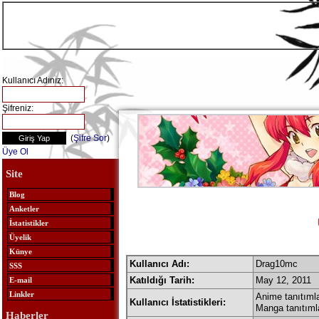
Kullanıcı Adınız:
Şifreniz:
(
Şifre Sor
)
Üye Ol
Site
Blog
Anketler
İstatistikler
Üyelik
Künye
Kullanıcı Adı:
Drag10mc
SSS
Katıldığı Tarih:
May 12, 2011
E-mail
Linkler
Anime tanıtımla
Kullanıcı İstatistikleri:
Manga tanıtıml
Haberler