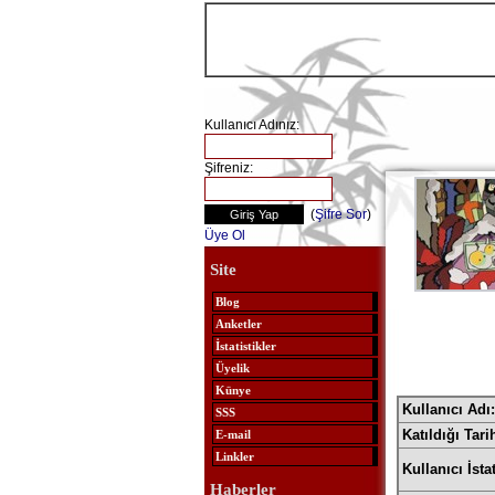
Kullanıcı Adınız:
Şifreniz:
(
Şifre Sor
)
Üye Ol
Site
Blog
Anketler
İstatistikler
Üyelik
Künye
Kullanıcı Adı:
SSS
Katıldığı Tari
E-mail
Linkler
Kullanıcı İstat
Haberler