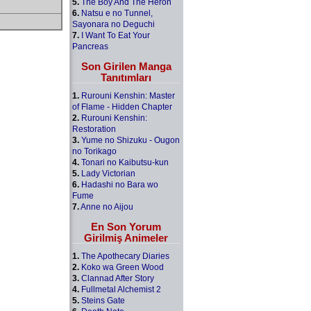
5.
The Boy And The Heron
6.
Natsu e no Tunnel,
Sayonara no Deguchi
7.
I Want To Eat Your
Pancreas
Son Girilen Manga
Tanıtımları
1.
Rurouni Kenshin: Master
of Flame - Hidden Chapter
2.
Rurouni Kenshin:
Restoration
3.
Yume no Shizuku - Ougon
no Torikago
4.
Tonari no Kaibutsu-kun
5.
Lady Victorian
6.
Hadashi no Bara wo
Fume
7.
Anne no Aijou
En Son Yorum
Girilmiş Animeler
1.
The Apothecary Diaries
2.
Koko wa Green Wood
3.
Clannad After Story
4.
Fullmetal Alchemist 2
5.
Steins Gate