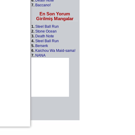
6.
Death Note
7.
Baccano!
En Son Yorum
Girilmiş Mangalar
1.
Steel Ball Run
2.
Stone Ocean
3.
Death Note
4.
Steel Ball Run
5.
Berserk
6.
Kaichou Wa Maid-sama!
7.
NANA