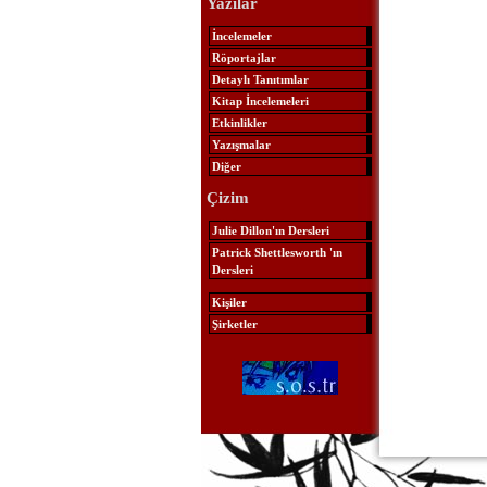
Yazılar
İncelemeler
Röportajlar
Detaylı Tanıtımlar
Kitap İncelemeleri
Etkinlikler
Yazışmalar
Diğer
Çizim
Julie Dillon'ın Dersleri
Patrick Shettlesworth 'ın
Dersleri
Kişiler
Şirketler