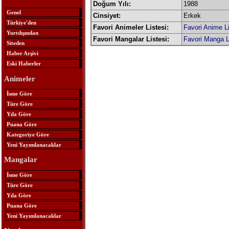
Doğum Yılı:
1988
Genel
Cinsiyet:
Erkek
Türkiye'den
Favori Animeler Listesi:
Favori Anime Li
Yurtdışından
Favori Mangalar Listesi:
Favori Manga L
Siteden
Haber Arşivi
Eski Haberler
Animeler
İsme Göre
Türe Göre
Yıla Göre
Puana Göre
Kategoriye Göre
Yeni Yayımlanacaklar
Mangalar
İsme Göre
Türe Göre
Yıla Göre
Puana Göre
Yeni Yayımlanacaklar