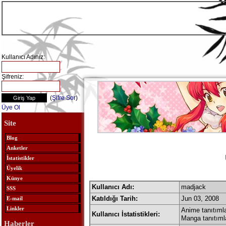
Kullanıcı Adınız:
Şifreniz:
(
Şifre Sor
)
Üye Ol
Site
Blog
Anketler
İstatistikler
Üyelik
Künye
Kullanıcı Adı:
madjack
SSS
Katıldığı Tarih:
Jun 03, 2008
E-mail
Linkler
Anime tanıtımla
Kullanıcı İstatistikleri:
Manga tanıtıml
Haberler