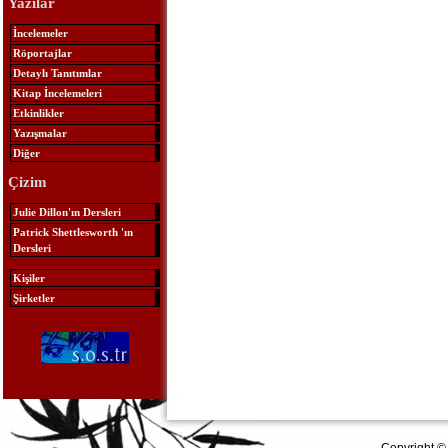
Yazılar
İncelemeler
Röportajlar
Detaylı Tanıtımlar
Kitap İncelemeleri
Etkinlikler
Yazışmalar
Diğer
Çizim
Julie Dillon'ın Dersleri
Patrick Shettlesworth 'ın
Dersleri
Kişiler
Şirketler