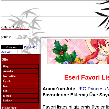
Kullanıcı Adınız:
Şifreniz:
(
Şifre Sor
)
Üye Ol
Site
Blog
Anketler
Eseri Favori Li
İstatistikler
Üyelik
Künye
Anime'nin Adı:
UFO Princess V
SSS
Favorilerine Eklemiş Üye Sayı
E-mail
Linkler
Favori listesini gizlemiş üyeler
Haberler