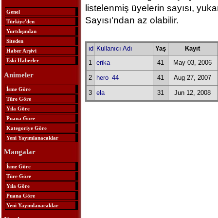
listelenmiş üyelerin sayısı, yuk
Genel
Sayısı'ndan az olabilir.
Türkiye'den
Yurtdışından
Siteden
id
Kullanıcı Adı
Yaş
Kayıt
Haber Arşivi
Eski Haberler
1
erika
41
May 03, 2006
Animeler
2
hero_44
41
Aug 27, 2007
İsme Göre
3
ela
31
Jun 12, 2008
Türe Göre
Yıla Göre
Puana Göre
Kategoriye Göre
Yeni Yayımlanacaklar
Mangalar
İsme Göre
Türe Göre
Yıla Göre
Puana Göre
Yeni Yayımlanacaklar