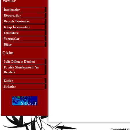
Yazılar
İncelemeler
Röportajlar
Detaylı Tanıtımlar
Kitap İncelemeleri
Etkinlikler
Yazışmalar
Diğer
Çizim
Julie Dillon'ın Dersleri
Patrick Shettlesworth 'ın
Dersleri
Kişiler
Şirketler