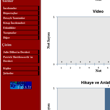
Yazılar
İncelemeler
Röportajlar
Detaylı Tanıtımlar
Kitap İncelemeleri
Etkinlikler
Yazışmalar
Diğer
Çizim
Julie Dillon'ın Dersleri
Patrick Shettlesworth 'ın
Dersleri
Kişiler
Şirketler