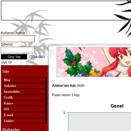
Kullanıcı Adınız:
Şifreniz:
(
Şifre Sor
)
Üye Ol
Site
Blog
Anime'nin Adı:
Birth
Anketler
İstatistikler
Puan veren 1 kişi
Üyelik
Künye
SSS
E-mail
Linkler
Haberler