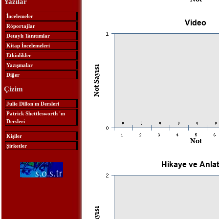
Yazılar
İncelemeler
Röportajlar
Detaylı Tanıtımlar
Kitap İncelemeleri
Etkinlikler
Yazışmalar
Diğer
Çizim
Julie Dillon'ın Dersleri
Patrick Shettlesworth 'ın
Dersleri
Kişiler
Şirketler