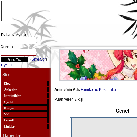
Kullanıcı Adınız:
Şifreniz:
(
Şifre Sor
)
Üye Ol
Site
Blog
Anime'nin Adı:
Fumiko no Kokuhaku
Anketler
İstatistikler
Puan veren 2 kişi
Üyelik
Künye
SSS
E-mail
Linkler
Haberler