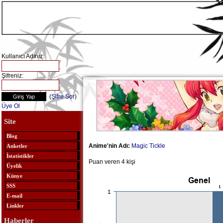
Kullanıcı Adınız:
Şifreniz:
(
Şifre Sor
)
Üye Ol
Site
Blog
Anime'nin Adı:
Magic Tickle
Anketler
İstatistikler
Puan veren 4 kişi
Üyelik
Künye
SSS
E-mail
Linkler
Haberler