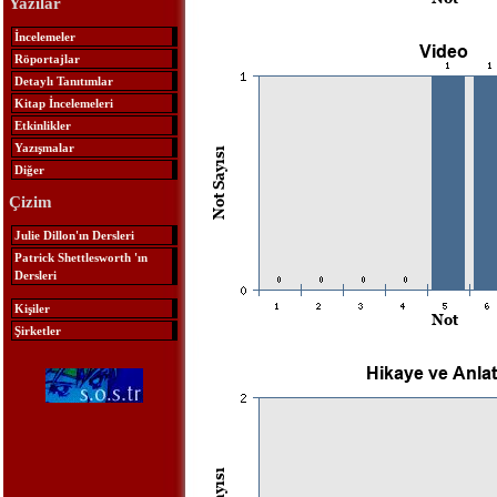
Yazılar
İncelemeler
Röportajlar
Detaylı Tanıtımlar
Kitap İncelemeleri
Etkinlikler
Yazışmalar
Diğer
Çizim
Julie Dillon'ın Dersleri
Patrick Shettlesworth 'ın
Dersleri
Kişiler
Şirketler