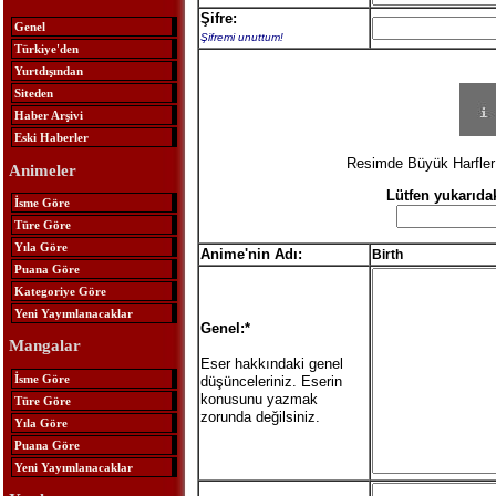
Şifre:
Genel
Şifremi unuttum!
Türkiye'den
Yurtdışından
Siteden
Haber Arşivi
Eski Haberler
Resimde Büyük Harfler 
Animeler
Lütfen yukarıda
İsme Göre
Türe Göre
Yıla Göre
Anime'nin Adı:
Birth
Puana Göre
Kategoriye Göre
Yeni Yayımlanacaklar
Genel:*
Mangalar
Eser hakkındaki genel
İsme Göre
düşünceleriniz. Eserin
konusunu yazmak
Türe Göre
zorunda değilsiniz.
Yıla Göre
Puana Göre
Yeni Yayımlanacaklar