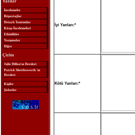
Yazılar
İncelemeler
Röportajlar
Detaylı Tanıtımlar
İyi Yanları:*
Kitap İncelemeleri
Etkinlikler
Yazışmalar
Diğer
Çizim
Julie Dillon'ın Dersleri
Patrick Shettlesworth 'ın
Dersleri
Kötü Yanları:*
Kişiler
Şirketler