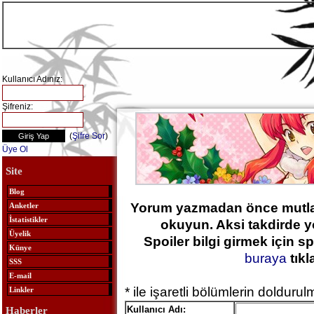
Kullanıcı Adınız:
Şifreniz:
(
Şifre Sor
)
Üye Ol
Site
Blog
Yorum yazmadan önce mutl
Anketler
İstatistikler
okuyun. Aksi takdirde y
Üyelik
Spoiler bilgi girmek için sp
Künye
buraya
tıkl
SSS
E-mail
* ile işaretli bölümlerin dolduru
Linkler
Kullanıcı Adı:
Haberler