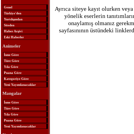
Ayrıca siteye kayıt olurken veya
Genel
Türkiye'den
yönelik eserlerin tanıtımlar
Yurtdışından
onaylamış olmanız gerekmek
Siteden
sayfasınının üstündeki linkle
Haber Arşivi
Eski Haberler
Animeler
İsme Göre
Türe Göre
Yıla Göre
Puana Göre
Kategoriye Göre
Yeni Yayımlanacaklar
Mangalar
İsme Göre
Türe Göre
Yıla Göre
Puana Göre
Yeni Yayımlanacaklar