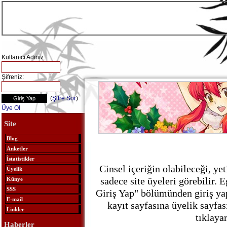
Kullanıcı Adınız:
Şifreniz:
(
Şifre Sor
)
Üye Ol
Site
Blog
Anketler
İstatistikler
Cinsel içeriğin olabileceği, ye
Üyelik
sadece site üyeleri görebilir. E
Künye
SSS
Giriş Yap" bölümünden giriş ya
E-mail
kayıt sayfasına üyelik sayfa
Linkler
tıklayar
Haberler