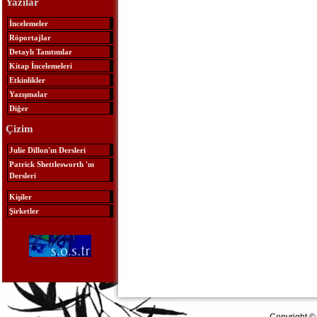
Yazılar
İncelemeler
Röportajlar
Detaylı Tanıtımlar
Kitap İncelemeleri
Etkinlikler
Yazışmalar
Diğer
Çizim
Julie Dillon'ın Dersleri
Patrick Shettlesworth 'ın
Dersleri
Kişiler
Şirketler