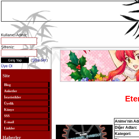
Kullanıcı Adınız:
Şifreniz:
(
Şifre Sor
)
Üye Ol
Site
Blog
Anketler
Ete
İstatistikler
Üyelik
Künye
SSS
Anime'nin Adı
E-mail
Diğer Adları:
Linkler
Kategori:
Haberler