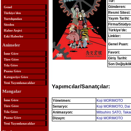
Tür:
Gönderen:
Genel
Resmi Sitesi:
Türkiye'den
Yayım Tarihi:
Yurtdışından
Firma/Stüdyo
Siteden
Türkiye'de:
Haber Arşivi
Linkler:
Eski Haberler
Genel Puan:
Animeler
Favori:
İsme Göre
Giriş Tarihi:
Türe Göre
Son Değişikli
Yıla Göre
Puana Göre
Kategoriye Göre
Yeni Yayımlanacaklar
Yapımcılar/Sanatçılar:
Mangalar
İsme Göre
Yönetmen:
Koji MORIMOTO
Türe Göre
Senaryo:
Koji MORIMOTO
,
Dai
Yıla Göre
Animasyon:
Mitsuhiro SATO
,
Taka
Puana Göre
Dizayn:
Koji MORIMOTO
Yeni Yayımlanacaklar