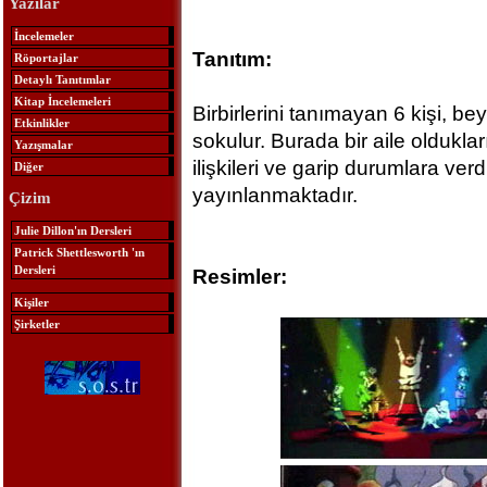
Yazılar
İncelemeler
Tanıtım:
Röportajlar
Detaylı Tanıtımlar
Kitap İncelemeleri
Birbirlerini tanımayan 6 kişi, be
Etkinlikler
sokulur. Burada bir aile olduklar
Yazışmalar
ilişkileri ve garip durumlara ver
Diğer
yayınlanmaktadır.
Çizim
Julie Dillon'ın Dersleri
Patrick Shettlesworth 'ın
Dersleri
Resimler:
Kişiler
Şirketler