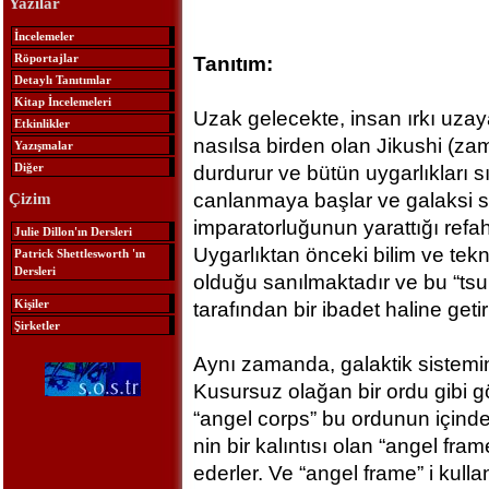
Yazılar
İncelemeler
Röportajlar
Tanıtım:
Detaylı Tanıtımlar
Kitap İncelemeleri
Uzak gelecekte, insan ırkı uzay
Etkinlikler
nasılsa birden olan Jikushi (z
Yazışmalar
Diğer
durdurur ve bütün uygarlıkları sıf
canlanmaya başlar ve galaksi s
Çizim
imparatorluğunun yarattığı refah
Julie Dillon'ın Dersleri
Uygarlıktan önceki bilim ve teknol
Patrick Shettlesworth 'ın
Dersleri
olduğu sanılmaktadır ve bu “tsuk
Kişiler
tarafından bir ibadet haline getiri
Şirketler
Aynı zamanda, galaktik sistemin h
Kusursuz olağan bir ordu gibi 
“angel corps” bu ordunun içinde 
nin bir kalıntısı olan “angel f
ederler. Ve “angel frame” i kulla