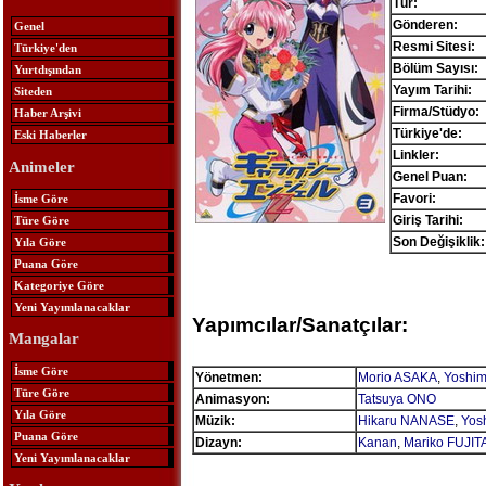
Tür:
Gönderen:
Genel
Resmi Sitesi:
Türkiye'den
Bölüm Sayısı:
Yurtdışından
Yayım Tarihi:
Siteden
Firma/Stüdyo:
Haber Arşivi
Türkiye'de:
Eski Haberler
Linkler:
Animeler
Genel Puan:
Favori:
İsme Göre
Giriş Tarihi:
Türe Göre
Son Değişiklik:
Yıla Göre
Puana Göre
Kategoriye Göre
Yeni Yayımlanacaklar
Yapımcılar/Sanatçılar:
Mangalar
İsme Göre
Yönetmen:
Morio ASAKA
,
Yoshim
Türe Göre
Animasyon:
Tatsuya ONO
Yıla Göre
Müzik:
Hikaru NANASE
,
Yosh
Puana Göre
Dizayn:
Kanan
,
Mariko FUJIT
Yeni Yayımlanacaklar