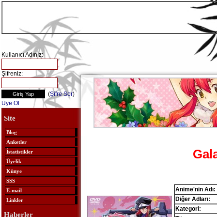
Kullanıcı Adınız:
Şifreniz:
(
Şifre Sor
)
Üye Ol
Site
Blog
Anketler
Gal
İstatistikler
Üyelik
Künye
SSS
Anime'nin Adı:
E-mail
Diğer Adları:
Linkler
Kategori:
Haberler