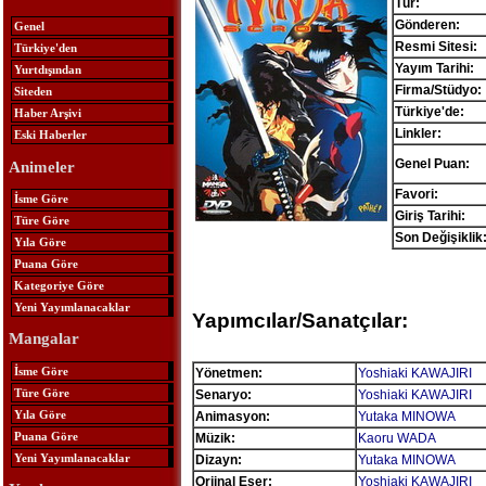
Tür:
Gönderen:
Genel
Resmi Sitesi:
Türkiye'den
Yayım Tarihi:
Yurtdışından
Firma/Stüdyo:
Siteden
Türkiye'de:
Haber Arşivi
Linkler:
Eski Haberler
Genel Puan:
Animeler
Favori:
İsme Göre
Giriş Tarihi:
Türe Göre
Son Değişiklik
Yıla Göre
Puana Göre
Kategoriye Göre
Yeni Yayımlanacaklar
Yapımcılar/Sanatçılar:
Mangalar
İsme Göre
Yönetmen:
Yoshiaki KAWAJIRI
Türe Göre
Senaryo:
Yoshiaki KAWAJIRI
Yıla Göre
Animasyon:
Yutaka MINOWA
Puana Göre
Müzik:
Kaoru WADA
Yeni Yayımlanacaklar
Dizayn:
Yutaka MINOWA
Orjinal Eser:
Yoshiaki KAWAJIRI