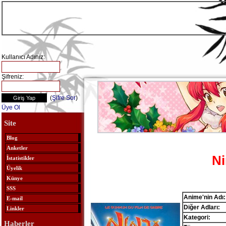
Kullanıcı Adınız:
Şifreniz:
(
Şifre Sor
)
Üye Ol
Site
Blog
Anketler
Ni
İstatistikler
Üyelik
Künye
SSS
Anime'nin Adı:
E-mail
Diğer Adları:
Linkler
Kategori:
Haberler