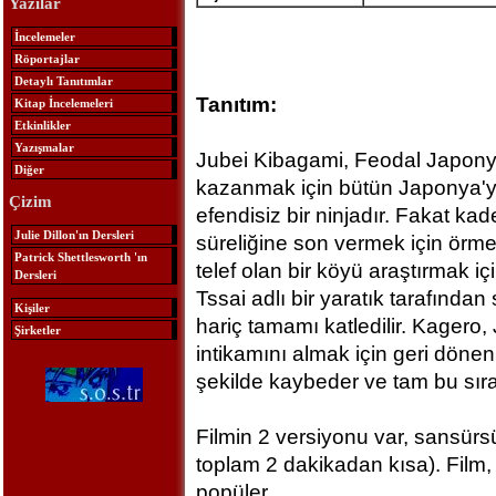
Yazılar
İncelemeler
Röportajlar
Detaylı Tanıtımlar
Tanıtım:
Kitap İncelemeleri
Etkinlikler
Yazışmalar
Jubei Kibagami, Feodal Japony
Diğer
kazanmak için bütün Japonya'yı 
Çizim
efendisiz bir ninjadır. Fakat kade
Julie Dillon'ın Dersleri
süreliğine son vermek için örme
Patrick Shettlesworth 'ın
telef olan bir köyü araştırmak i
Dersleri
Tssai adlı bir yaratık tarafından 
Kişiler
hariç tamamı katledilir. Kagero, 
Şirketler
intikamını almak için geri dönen 
şekilde kaybeder ve tam bu sıra
Filmin 2 versiyonu var, sansürs
toplam 2 dakikadan kısa). Film
popüler.