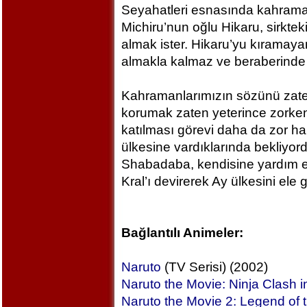
Seyahatleri esnasında kahramanl
Michiru’nun oğlu Hikaru, sirktek
almak ister. Hikaru’yu kıramay
almakla kalmaz ve beraberinde tü
Kahramanlarımızın sözünü zat
korumak zaten yeterince zorken 
katılması görevi daha da zor hale
ülkesine vardıklarında bekliyordu
Shabadaba, kendisine yardım etm
Kral’ı devirerek Ay ülkesini ele g
Bağlantılı Animeler:
Naruto
(TV Serisi) (2002)
Naruto the Movie: Ninja Clash 
Naruto the Movie 2: Legend of t