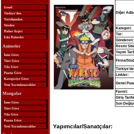
Genel
Diğer Adlar
Türkiye'den
Yurtdışından
Siteden
Kategori:
Haber Arşivi
Tür:
Eski Haberler
Gönderen:
Animeler
Resmi Site
Yayım Tari
İsme Göre
Firma/Stü
Türe Göre
Yıla Göre
Türkiye'de
Puana Göre
Linkler:
Kategoriye Göre
Genel Pua
Yeni Yayımlanacaklar
Favori:
Mangalar
Giriş Tarihi
İsme Göre
Son Değişi
Türe Göre
Yıla Göre
Puana Göre
Yapımcılar/Sanatçılar:
Yeni Yayımlanacaklar