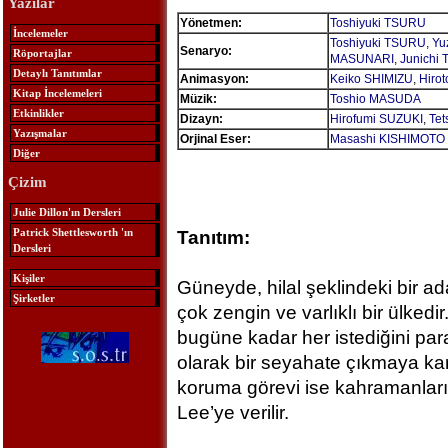
Yazılar
Yönetmen:
Toshiyuki TSURU
İncelemeler
Toshiyuki TSURU
,
Yu
Senaryo:
Röportajlar
MASUNARI
,
Junichi
Detaylı Tanıtımlar
Animasyon:
Keiko SHIMIZU
,
Hiro
Kitap İncelemeleri
Müzik:
Toshio MASUDA
Etkinlikler
Dizayn:
Hirofumi SUZUKI
,
Tet
Yazışmalar
Orjinal Eser:
Masashi KISHIMOTO
Diğer
Çizim
Julie Dillon'ın Dersleri
Patrick Shettlesworth 'ın
Tanıtım:
Dersleri
Kişiler
Güneyde, hilal şeklindeki bir a
Şirketler
çok zengin ve varlıklı bir ülkedi
bugüne kadar her istediğini para
olarak bir seyahate çıkmaya kar
koruma görevi ise kahramanları
Lee’ye verilir.