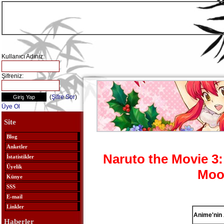
Kullanıcı Adınız:
Şifreniz:
(
Şifre Sor
)
Üye Ol
Site
Blog
Anketler
Naruto the Movie 3:
İstatistikler
Üyelik
Moo
Künye
SSS
E-mail
Linkler
Anime'nin 
Haberler