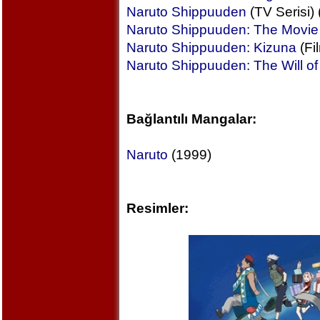
Naruto Shippuuden
(TV Serisi)
Naruto Shippuuden: The Movie
Naruto Shippuuden: Kizuna
(Fi
Naruto Shippuuden: The Will of F
Bağlantılı Mangalar:
Naruto
(1999)
Resimler: