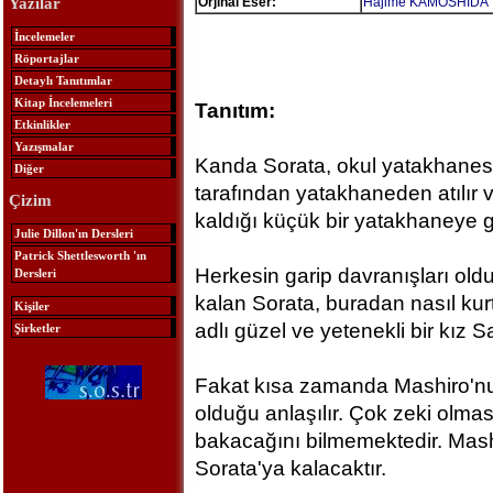
Orjinal Eser:
Hajime KAMOSHIDA
Yazılar
İncelemeler
Röportajlar
Detaylı Tanıtımlar
Kitap İncelemeleri
Tanıtım:
Etkinlikler
Yazışmalar
Kanda Sorata, okul yatakhanesin
Diğer
tarafından yatakhaneden atılır 
Çizim
kaldığı küçük bir yatakhaneye gö
Julie Dillon'ın Dersleri
Patrick Shettlesworth 'ın
Herkesin garip davranışları old
Dersleri
kalan Sorata, buradan nasıl ku
Kişiler
adlı güzel ve yetenekli bir kız S
Şirketler
Fakat kısa zamanda Mashiro'nun
olduğu anlaşılır. Çok zeki olma
bakacağını bilmemektedir. Mashi
Sorata'ya kalacaktır.