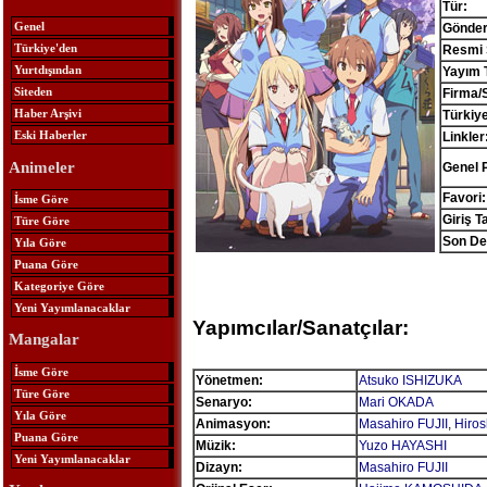
Tür:
Genel
Gönder
Türkiye'den
Resmi S
Yurtdışından
Yayım T
Siteden
Firma/
Haber Arşivi
Türkiye
Eski Haberler
Linkler
Animeler
Genel 
Favori:
İsme Göre
Giriş Ta
Türe Göre
Son Değ
Yıla Göre
Puana Göre
Kategoriye Göre
Yeni Yayımlanacaklar
Yapımcılar/Sanatçılar:
Mangalar
İsme Göre
Yönetmen:
Atsuko ISHIZUKA
Türe Göre
Senaryo:
Mari OKADA
Yıla Göre
Animasyon:
Masahiro FUJII
,
Hiro
Puana Göre
Müzik:
Yuzo HAYASHI
Yeni Yayımlanacaklar
Dizayn:
Masahiro FUJII