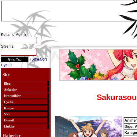
Kullanıcı Adınız:
Şifreniz:
(
Şifre Sor
)
Üye Ol
Site
Blog
Anketler
Sakurasou
İstatistikler
Üyelik
Künye
SSS
Anime'n
E-mail
Diğer A
Linkler
Kategor
Haberler