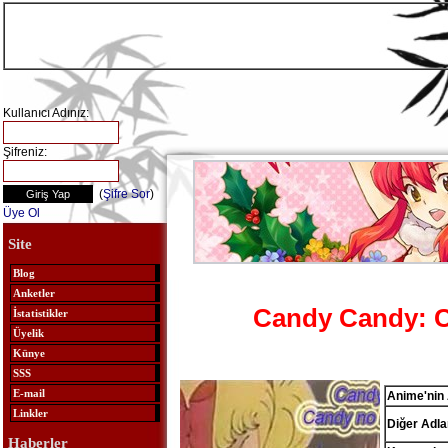
Kullanıcı Adınız:
Şifreniz:
(
Şifre Sor
)
Üye Ol
Site
Blog
Anketler
Candy Candy: 
İstatistikler
Üyelik
Künye
SSS
E-mail
Anime'nin 
Linkler
Diğer Adlar
Haberler