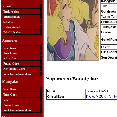
Kategori:
Tür:
Genel
Gönderen:
Türkiye'den
Yayım Tari
Yurtdışından
Firma/Stü
Siteden
Türkiye'de
Haber Arşivi
Linkler:
Eski Haberler
Genel Pua
Animeler
Favori:
İsme Göre
Giriş Tarihi
Türe Göre
Son Değişi
Yıla Göre
Puana Göre
Kategoriye Göre
Yeni Yayımlanacaklar
Yapımcılar/Sanatçılar:
Mangalar
İsme Göre
Müzik:
Takeo WATANABE
Türe Göre
Orjinal Eser:
Kyoko MIZUKI
,
Yumik
Yıla Göre
Puana Göre
Yeni Yayımlanacaklar