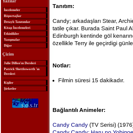
Yazılar
Tanıtım:
İncelemeler
Röportajlar
Candy; arkadaşları Stear, Archie
Detaylı Tanıtımlar
tatile çıkar. Burada Saint Paul 
Kitap İncelemeleri
Etkinlikler
Edinburgh kentinde göl kenarınd
Yazışmalar
özellikle Terry ile geçirdigi günl
Diğer
Çizim
Julie Dillon'ın Dersleri
Notlar:
Patrick Shettlesworth 'ın
Dersleri
Filmin süresi 15 dakikadır.
Kişiler
Şirketler
Bağlantılı Animeler:
Candy Candy
(TV Serisi) (1976
Candy Candy: Haru no Yobigo