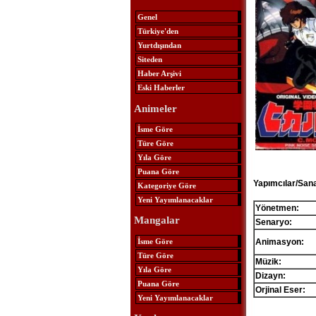
Genel
Türkiye'den
Yurtdışından
Siteden
Haber Arşivi
Eski Haberler
Animeler
İsme Göre
Türe Göre
Yıla Göre
Puana Göre
Yapımcılar/Sana
Kategoriye Göre
Yeni Yayımlanacaklar
Yönetmen:
Mangalar
Senaryo:
İsme Göre
Animasyon:
Türe Göre
Müzik:
Yıla Göre
Dizayn:
Puana Göre
Orjinal Eser:
Yeni Yayımlanacaklar