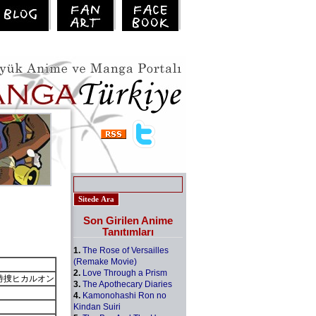
Son Girilen Anime
Tanıtımları
1.
The Rose of Versailles
(Remake Movie)
2.
Love Through a Prism
n, 学園特捜ヒカルオン
3.
The Apothecary Diaries
4.
Kamonohashi Ron no
Kindan Suiri