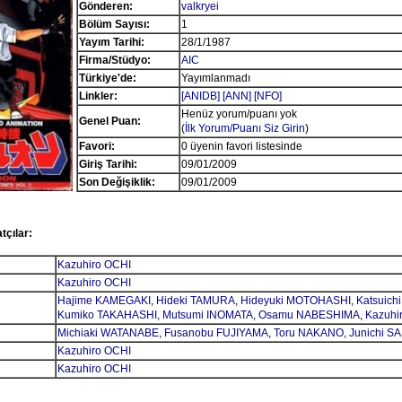
Gönderen:
valkryei
Bölüm Sayısı:
1
Yayım Tarihi:
28/1/1987
Firma/Stüdyo:
AIC
Türkiye'de:
Yayımlanmadı
Linkler:
[ANIDB]
[ANN]
[NFO]
Henüz yorum/puanı yok
Genel Puan:
(
İlk Yorum/Puanı Siz Girin
)
Favori:
0 üyenin favori listesinde
Giriş Tarihi:
09/01/2009
Son Değişiklik:
09/01/2009
tçılar:
Kazuhiro OCHI
Kazuhiro OCHI
Hajime KAMEGAKI
,
Hideki TAMURA
,
Hideyuki MOTOHASHI
,
Katsuic
Kumiko TAKAHASHI
,
Mutsumi INOMATA
,
Osamu NABESHIMA
,
Kazuhi
Michiaki WATANABE
,
Fusanobu FUJIYAMA
,
Toru NAKANO
,
Junichi S
Kazuhiro OCHI
Kazuhiro OCHI