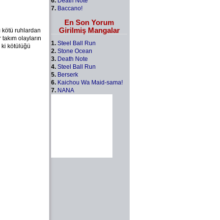
6.
Death Note
7.
Baccano!
En Son Yorum
Girilmiş Mangalar
ı kötü ruhlardan
r takım olayların
1.
Steel Ball Run
 ki kötülüğü
2.
Stone Ocean
3.
Death Note
4.
Steel Ball Run
5.
Berserk
6.
Kaichou Wa Maid-sama!
7.
NANA