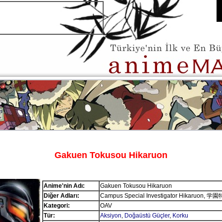
Gakuen Tokusou Hikaruon
Anime'nin Adı:
Gakuen Tokusou Hikaruon
Diğer Adları:
Campus Special Investigator Hikaruo
Kategori:
OAV
Tür:
Aksiyon
,
Doğaüstü Güçler
,
Korku