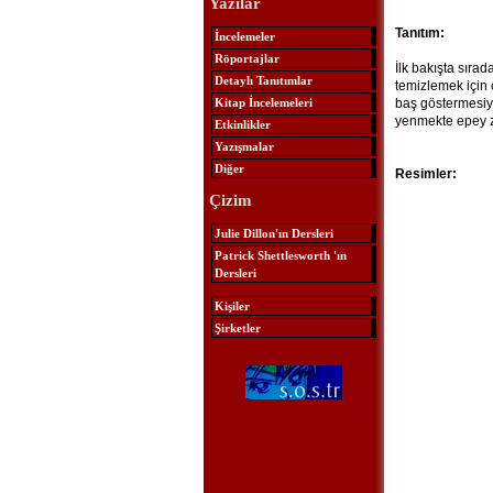
Yazılar
Tanıtım:
İncelemeler
Röportajlar
İlk bakışta sıra
Detaylı Tanıtımlar
temizlemek için ç
Kitap İncelemeleri
baş göstermesiyl
yenmekte epey z
Etkinlikler
Yazışmalar
Diğer
Resimler:
Çizim
Julie Dillon'ın Dersleri
Patrick Shettlesworth 'ın
Dersleri
Kişiler
Şirketler