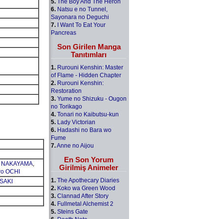
5.
The Boy And The Heron
6.
Natsu e no Tunnel,
Sayonara no Deguchi
7.
I Want To Eat Your
Pancreas
Son Girilen Manga
Tanıtımları
1.
Rurouni Kenshin: Master
of Flame - Hidden Chapter
2.
Rurouni Kenshin:
Restoration
3.
Yume no Shizuku - Ougon
no Torikago
4.
Tonari no Kaibutsu-kun
5.
Lady Victorian
6.
Hadashi no Bara wo
Fume
7.
Anne no Aijou
En Son Yorum
hi NAKAYAMA
,
Girilmiş Animeler
ro OCHI
1.
The Apothecary Diaries
ASAKI
2.
Koko wa Green Wood
3.
Clannad After Story
4.
Fullmetal Alchemist 2
5.
Steins Gate