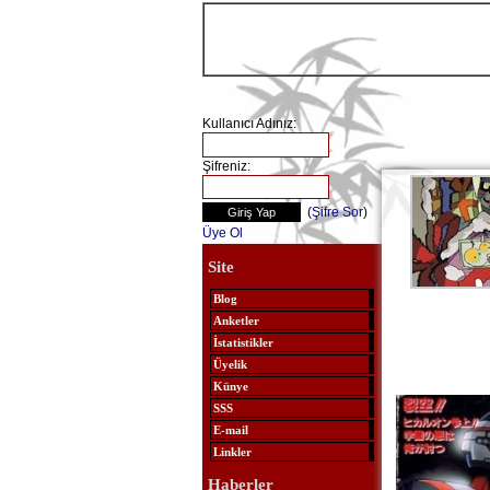
Kullanıcı Adınız:
Şifreniz:
(
Şifre Sor
)
Üye Ol
Site
Blog
Anketler
İstatistikler
Üyelik
Künye
SSS
E-mail
Linkler
Haberler