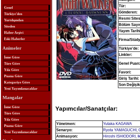
Tür:
Genel
Gönderen:
Türkiye'den
Resmi Sites
Yurtdışından
Bölüm Sayıs
Siteden
Yayım Tarihi
Haber Arşivi
Eski Haberler
Firma/Stüdy
Animeler
Türkiye'de:
Linkler:
İsme Göre
Genel Puan
Türe Göre
Yıla Göre
Favori:
Puana Göre
Giriş Tarihi:
Kategoriye Göre
Son Değişikl
Yeni Yayımlanacaklar
Mangalar
İsme Göre
Yapımcılar/Sanatçılar:
Türe Göre
Yıla Göre
Yönetmen:
Yutaka KAGAWA
Puana Göre
Senaryo:
Ryota YAMAGUCHI
,
Yeni Yayımlanacaklar
Animasyon:
Hiroshi ISHIODORI
,
I