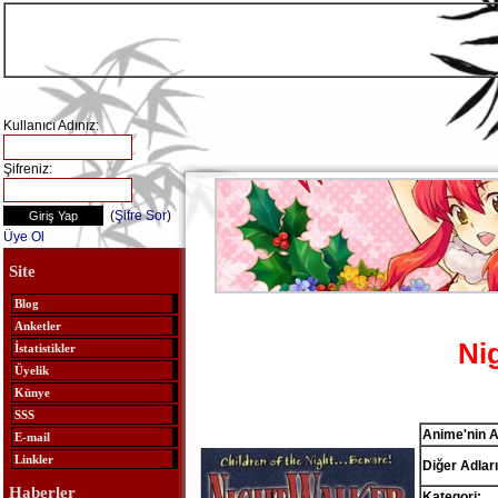
Kullanıcı Adınız:
Şifreniz:
(
Şifre Sor
)
Üye Ol
Site
Blog
Anketler
Ni
İstatistikler
Üyelik
Künye
SSS
Anime'nin A
E-mail
Linkler
Diğer Adları
Haberler
Kategori: