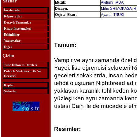
Yazılar
Müzik:
Akifumi TADA
Dizayn:
Miho SHIMOKASA
,
R
İncelemeler
Orjinal Eser:
Ayana ITSUKI
Röportajlar
Detaylı Tanıtımlar
Kitap İncelemeleri
Etkinlikler
Yazışmalar
Tanıtım:
Diğer
Çizim
Vampir ve aynı zamanda özel ded
Julie Dillon'ın Dersleri
Yayoi, lise öğrencisi sekreteri Ri
Patrick Shettlesworth 'ın
geceleri sokaklarda, insan beden
Dersleri
tehdit oluşturan Nightbreed adlı 
Kişiler
yaklaşan karanlık tehlikeden k
Şirketler
yüzleşirken aynı zamanda kendi
ustası Cain ile de mücadele etm
Resimler: