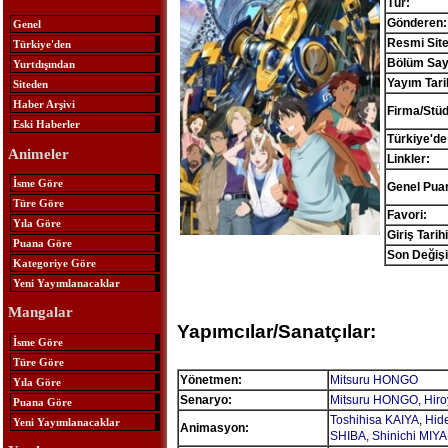
Tür:
Gönderen:
Genel
Resmi Site
Türkiye'den
Bölüm Sayı
Yurtdışından
Yayım Tari
Siteden
Haber Arşivi
Firma/Stü
Eski Haberler
Türkiye'de
Animeler
Linkler:
İsme Göre
Genel Pua
Türe Göre
Favori:
Yıla Göre
Giriş Tarihi
Puana Göre
Son Değişi
Kategoriye Göre
Yeni Yayımlanacaklar
Mangalar
Yapımcılar/Sanatçılar:
İsme Göre
Türe Göre
Yönetmen:
Mitsuru HONGO
Yıla Göre
Senaryo:
Mitsuru HONGO
,
Hir
Puana Göre
Toshihisa KAIYA
,
Hid
Yeni Yayımlanacaklar
Animasyon:
SHIBA
,
Shinichi MIY