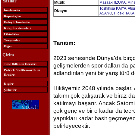
Yazılar
Müzik:
Masaaki IIZUKA
,
Min
Toshihisa KAIYA
,
Ats
İncelemeler
Dizayn:
ASANO
,
Hideki TAK
Röportajlar
Detaylı Tanıtımlar
Kitap İncelemeleri
Etkinlikler
Yazışmalar
Tanıtım:
Diğer
Çizim
2023 senesinde Dünya’da birçok
Julie Dillon'ın Dersleri
gelişmelerden spor dalları da p
Patrick Shettlesworth 'ın
adlandırılan yeni bir yarış türü 
Dersleri
Kişiler
Hikâyemiz 2048 yılında başlar.
Şirketler
takımı çok çalışarak ve biraz d
katılmayı başarır. Ancak Satomi
çok genç ve bir o kadar da tecrü
yaptıkları kadar basit geçmeyece
belirleyecektir.