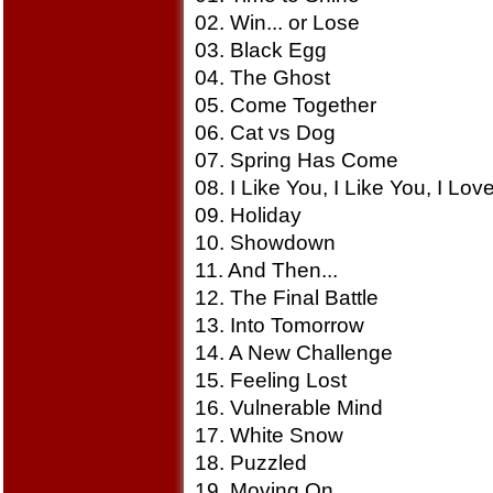
02. Win... or Lose
03. Black Egg
04. The Ghost
05. Come Together
06. Cat vs Dog
07. Spring Has Come
08. I Like You, I Like You, I Lov
09. Holiday
10. Showdown
11. And Then...
12. The Final Battle
13. Into Tomorrow
14. A New Challenge
15. Feeling Lost
16. Vulnerable Mind
17. White Snow
18. Puzzled
19. Moving On