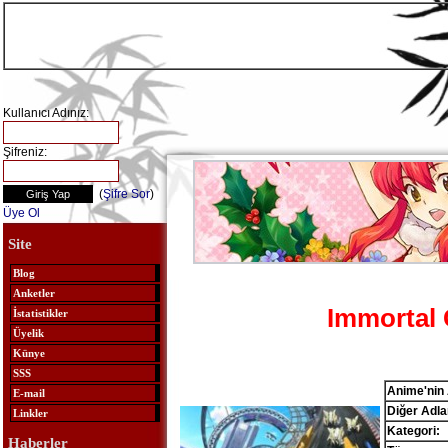
Kullanıcı Adınız:
Şifreniz:
(
Şifre Sor
)
Üye Ol
Site
Blog
Anketler
Immortal 
İstatistikler
Üyelik
Künye
SSS
Anime'nin 
E-mail
Diğer Adlar
Linkler
Kategori:
Haberler