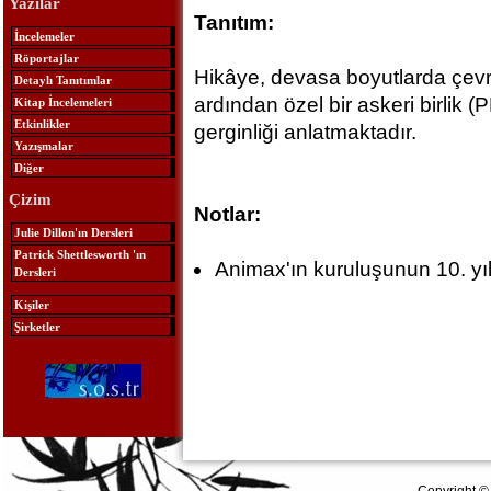
Yazılar
Tanıtım:
İncelemeler
Röportajlar
Hikâye, devasa boyutlarda çevr
Detaylı Tanıtımlar
ardından özel bir askeri birlik (
Kitap İncelemeleri
Etkinlikler
gerginliği anlatmaktadır.
Yazışmalar
Diğer
Çizim
Notlar:
Julie Dillon'ın Dersleri
Patrick Shettlesworth 'ın
Animax'ın kuruluşunun 10. yılı
Dersleri
Kişiler
Şirketler