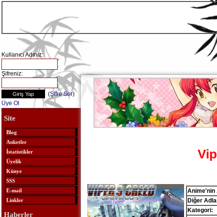
Kullanıcı Adınız:
Şifreniz:
(
Şifre Sor
)
Üye Ol
Site
Blog
Anketler
Vip
İstatistikler
Üyelik
Künye
SSS
Anime'nin 
E-mail
Diğer Adlar
Linkler
Kategori:
Haberler