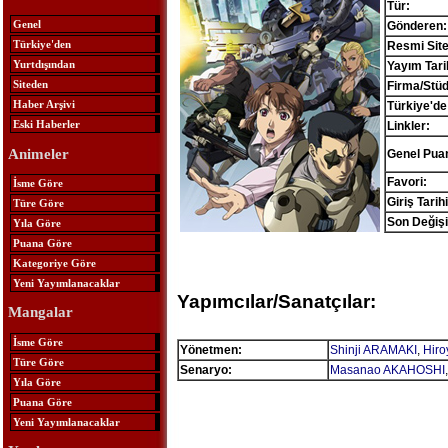
Tür:
Genel
Gönderen:
Türkiye'den
Resmi Site
Yurtdışından
Yayım Tari
Siteden
Firma/Stü
Haber Arşivi
Türkiye'de
Eski Haberler
Linkler:
Animeler
Genel Pua
Favori:
İsme Göre
Giriş Tarihi
Türe Göre
Son Değişi
Yıla Göre
Puana Göre
Kategoriye Göre
Yeni Yayımlanacaklar
Yapımcılar/Sanatçılar:
Mangalar
İsme Göre
Yönetmen:
Shinji ARAMAKI
,
Hiro
Türe Göre
Senaryo:
Masanao AKAHOSHI
Yıla Göre
Puana Göre
Yeni Yayımlanacaklar