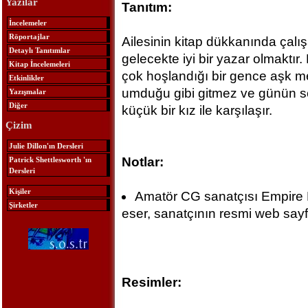
Yazılar
Tanıtım:
İncelemeler
Röportajlar
Ailesinin kitap dükkanında çalı
Detaylı Tanıtımlar
gelecekte iyi bir yazar olmaktır.
Kitap İncelemeleri
çok hoşlandığı bir gence aşk me
Etkinlikler
umduğu gibi gitmez ve günün s
Yazışmalar
Diğer
küçük bir kız ile karşılaşır.
Çizim
Julie Dillon'ın Dersleri
Notlar:
Patrick Shettlesworth 'ın
Dersleri
Kişiler
Amatör CG sanatçısı Empire B
Şirketler
eser, sanatçının resmi web sayf
Resimler: