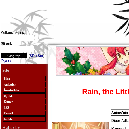
Kullanıcı Adınız:
Şifreniz:
(
Şifre Sor
)
Üye Ol
Site
Blog
Anketler
Rain, the Litt
İstatistikler
Üyelik
Künye
SSS
Anime'nin 
E-mail
Linkler
Diğer Adlar
Haberler
Kategori: