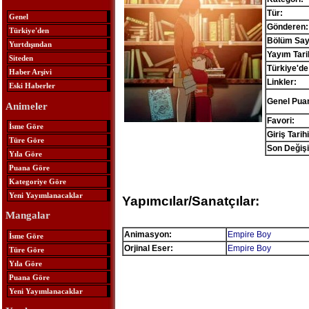
Tür:
Genel
Gönderen:
Türkiye'den
Bölüm Sayı
Yurtdışından
Yayım Tari
Siteden
Türkiye'de
Haber Arşivi
Linkler:
Eski Haberler
Genel Pua
Animeler
Favori:
İsme Göre
Giriş Tarihi
Türe Göre
Son Değişi
Yıla Göre
Puana Göre
Kategoriye Göre
Yeni Yayımlanacaklar
Yapımcılar/Sanatçılar:
Mangalar
Animasyon:
Empire Boy
İsme Göre
Orjinal Eser:
Empire Boy
Türe Göre
Yıla Göre
Puana Göre
Yeni Yayımlanacaklar