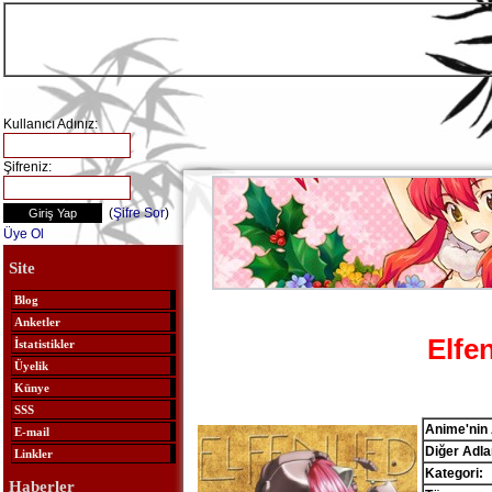
Kullanıcı Adınız:
Şifreniz:
(
Şifre Sor
)
Üye Ol
Site
Blog
Anketler
Elfe
İstatistikler
Üyelik
Künye
SSS
Anime'nin 
E-mail
Diğer Adlar
Linkler
Kategori:
Haberler