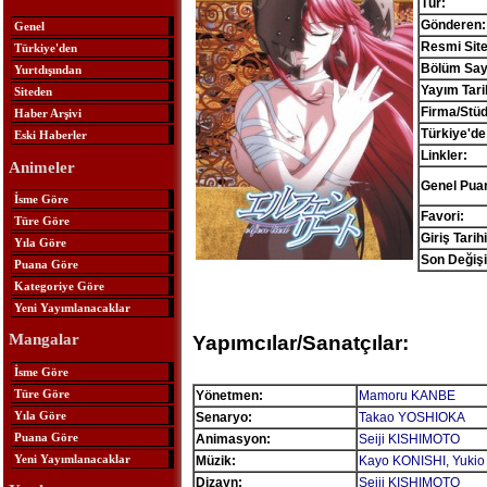
Tür:
Gönderen:
Genel
Resmi Site
Türkiye'den
Bölüm Sayı
Yurtdışından
Yayım Tari
Siteden
Firma/Stü
Haber Arşivi
Türkiye'de
Eski Haberler
Linkler:
Animeler
Genel Pua
İsme Göre
Favori:
Türe Göre
Giriş Tarihi
Yıla Göre
Son Değişi
Puana Göre
Kategoriye Göre
Yeni Yayımlanacaklar
Mangalar
Yapımcılar/Sanatçılar:
İsme Göre
Türe Göre
Yönetmen:
Mamoru KANBE
Yıla Göre
Senaryo:
Takao YOSHIOKA
Puana Göre
Animasyon:
Seiji KISHIMOTO
Yeni Yayımlanacaklar
Müzik:
Kayo KONISHI
,
Yuki
Dizayn:
Seiji KISHIMOTO