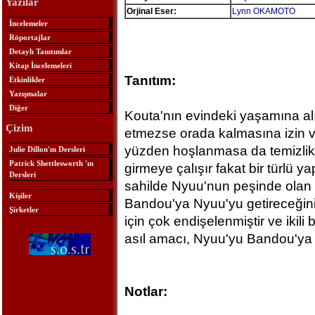
Yazılar
Orjinal Eser:
Lynn OKAMOTO
İncelemeler
Röportajlar
Detaylı Tanıtımlar
Kitap İncelemeleri
Tanıtım:
Etkinlikler
Yazışmalar
Diğer
Kouta'nın evindeki yaşamına al
Çizim
etmezse orada kalmasına izin 
yüzden hoşlanmasa da temizli
Julie Dillon'ın Dersleri
Patrick Shettlesworth 'ın
girmeye çalışır fakat bir türlü y
Dersleri
sahilde Nyuu'nun peşinde olan 
Kişiler
Bandou'ya Nyuu'yu getireceğin
Şirketler
için çok endişelenmiştir ve ikili
asıl amacı, Nyuu'yu Bandou'ya t
Notlar: