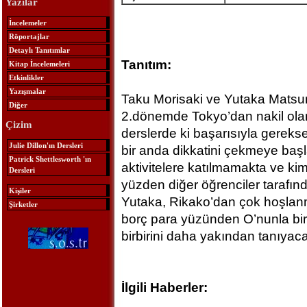
Yazılar
İncelemeler
Röportajlar
Detaylı Tanıtımlar
Tanıtım:
Kitap İncelemeleri
Etkinlikler
Yazışmalar
Taku Morisaki ve Yutaka Matsuno
Diğer
2.dönemde Tokyo’dan nakil olar
Çizim
derslerde ki başarısıyla gerekse
Julie Dillon'ın Dersleri
bir anda dikkatini çekmeye baş
Patrick Shettlesworth 'ın
aktivitelere katılmamakta ve ki
Dersleri
yüzden diğer öğrenciler tarafı
Kişiler
Yutaka, Rikako’dan çok hoşlanm
Şirketler
borç para yüzünden O’nunla birl
birbirini daha yakından tanıyac
İlgili Haberler: