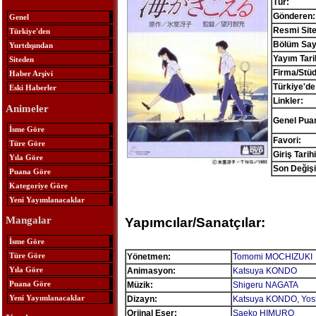
Tür:
Gönderen:
Genel
Resmi Site
Türkiye'den
Bölüm Sayı
Yurtdışından
Yayım Tari
Siteden
Firma/Stü
Haber Arşivi
Türkiye'de
Eski Haberler
Linkler:
Animeler
Genel Pua
İsme Göre
Favori:
Türe Göre
Giriş Tarihi
Yıla Göre
Son Değişi
Puana Göre
Kategoriye Göre
Yeni Yayımlanacaklar
Mangalar
Yapımcılar/Sanatçılar:
İsme Göre
Türe Göre
Yönetmen:
Tomomi MOCHIZUKI
Yıla Göre
Animasyon:
Katsuya KONDO
Puana Göre
Müzik:
Shigeru NAGATA
Yeni Yayımlanacaklar
Dizayn:
Katsuya KONDO
,
Yos
Orjinal Eser:
Saeko HIMURO