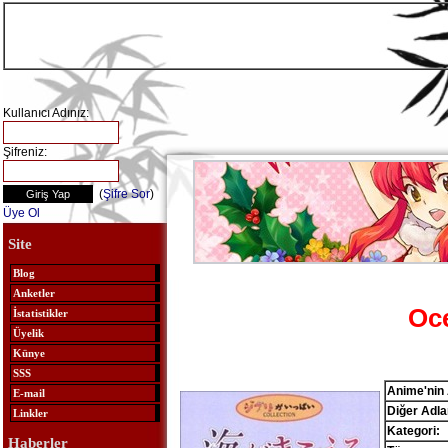
Kullanıcı Adınız:
Şifreniz:
(
Şifre Sor
)
Üye Ol
Site
Blog
Anketler
Oc
İstatistikler
Üyelik
Künye
SSS
Anime'nin 
E-mail
Diğer Adlar
Linkler
Kategori:
Haberler