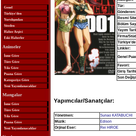
Tür:
Genel
Gönderen:
Türkiye'den
Resmi Site
Yurtdışından
Bölüm Sayı
Siteden
Yayım Tari
Haber Arşivi
Firma/Stü
Eski Haberler
Türkiye'de
Animeler
Linkler:
İsme Göre
Genel Pua
Türe Göre
Favori:
Yıla Göre
Giriş Tarihi
Puana Göre
Son Değişi
Kategoriye Göre
Yeni Yayımlanacaklar
Mangalar
Yapımcılar/Sanatçılar:
İsme Göre
Türe Göre
Yönetmen:
Sunao KATABUCHI
Yıla Göre
Müzik:
Edison
Puana Göre
Orjinal Eser:
Rei HIROE
Yeni Yayımlanacaklar