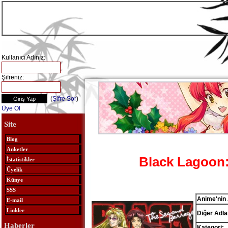
Kullanıcı Adınız:
Şifreniz:
(
Şifre Sor
)
Üye Ol
Site
Blog
Anketler
Black Lagoon
İstatistikler
Üyelik
Künye
SSS
Anime'nin 
E-mail
Linkler
Diğer Adlar
Haberler
Kategori: