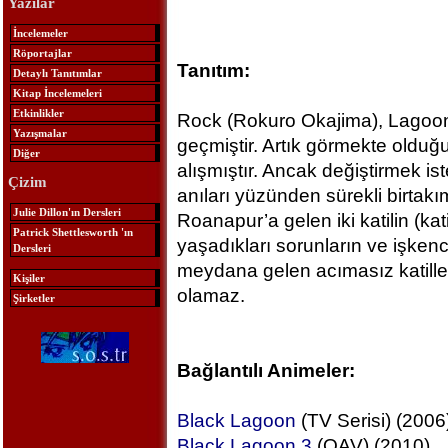
Yazılar
İncelemeler
Röportajlar
Tanıtım:
Detaylı Tanıtımlar
Kitap İncelemeleri
Etkinlikler
Rock (Rokuro Okajima), Lagoon
Yazışmalar
geçmiştir. Artık görmekte oldu
Diğer
alışmıştır. Ancak değiştirmek is
Çizim
anıları yüzünden sürekli birtak
Julie Dillon'ın Dersleri
Roanapur’a gelen iki katilin (kat
Patrick Shettlesworth 'ın
yaşadıkları sorunların ve işken
Dersleri
meydana gelen acımasız katiller
Kişiler
olamaz.
Şirketler
Bağlantılı Animeler:
Black Lagoon
(TV Serisi) (2006
Black Lagoon 3
(OAV) (2010)