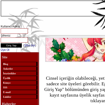
Kullanıcı Adınız:
Şifreniz:
(
Şifre Sor
)
Üye Ol
Site
Blog
Anketler
İstatistikler
Cinsel içeriğin olabileceği, ye
Üyelik
sadece site üyeleri görebilir. E
Künye
SSS
Giriş Yap" bölümünden giriş ya
E-mail
kayıt sayfasına üyelik sayfa
Linkler
tıklayar
Haberler