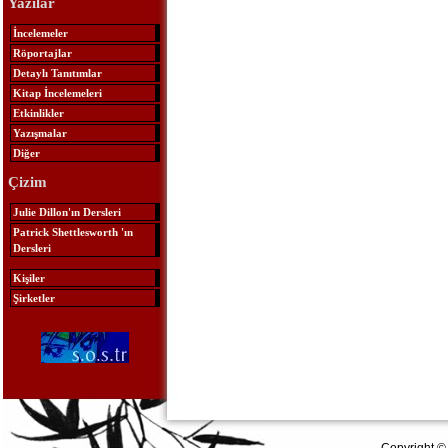
Yazılar
İncelemeler
Röportajlar
Detaylı Tanıtımlar
Kitap İncelemeleri
Etkinlikler
Yazışmalar
Diğer
Çizim
Julie Dillon'ın Dersleri
Patrick Shettlesworth 'ın
Dersleri
Kişiler
Şirketler