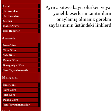
Ayrıca siteye kayıt olurken veya
Genel
Türkiye'den
yönelik eserlerin tanıtımlar
Yurtdışından
onaylamış olmanız gerekmek
Siteden
sayfasınının üstündeki linkle
Haber Arşivi
Eski Haberler
Animeler
İsme Göre
Türe Göre
Yıla Göre
Puana Göre
Kategoriye Göre
Yeni Yayımlanacaklar
Mangalar
İsme Göre
Türe Göre
Yıla Göre
Puana Göre
Yeni Yayımlanacaklar